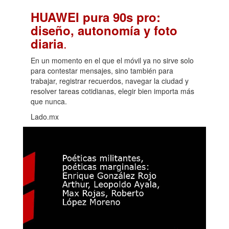
HUAWEI pura 90s pro:
diseño, autonomía y foto
.
diaria
En un momento en el que el móvil ya no sirve solo
para contestar mensajes, sino también para
trabajar, registrar recuerdos, navegar la ciudad y
resolver tareas cotidianas, elegir bien importa más
que nunca.
Lado.mx