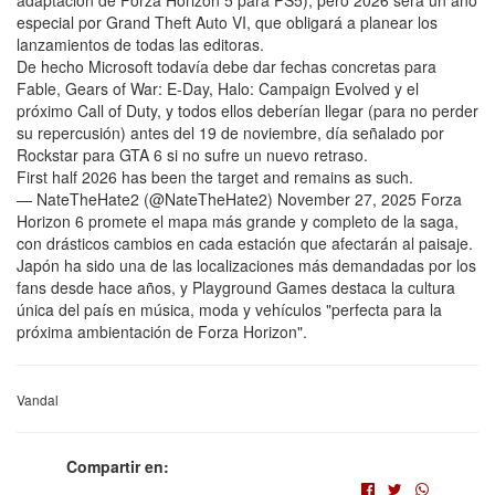
adaptación de Forza Horizon 5 para PS5), pero 2026 será un año
especial por Grand Theft Auto VI, que obligará a planear los
lanzamientos de todas las editoras.
De hecho Microsoft todavía debe dar fechas concretas para
Fable, Gears of War: E-Day, Halo: Campaign Evolved y el
próximo Call of Duty, y todos ellos deberían llegar (para no perder
su repercusión) antes del 19 de noviembre, día señalado por
Rockstar para GTA 6 si no sufre un nuevo retraso.
First half 2026 has been the target and remains as such.
— NateTheHate2 (@NateTheHate2) November 27, 2025 Forza
Horizon 6 promete el mapa más grande y completo de la saga,
con drásticos cambios en cada estación que afectarán al paisaje.
Japón ha sido una de las localizaciones más demandadas por los
fans desde hace años, y Playground Games destaca la cultura
única del país en música, moda y vehículos "perfecta para la
próxima ambientación de Forza Horizon".
Vandal
Compartir en: