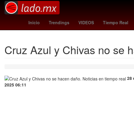
benfica - auckland city
Star Wars
Venezo
Inicio
Trendings
VIDEOS
Tiempo Real
Cruz Azul y Chivas no se 
28 
2025 06:11