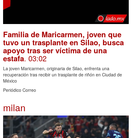
Familia de Maricarmen, joven que
tuvo un trasplante en Silao, busca
apoyo tras ser víctima de una
. 03:02
estafa
La joven Maricarmen, originaria de Silao, enfrenta una
recuperación tras recibir un trasplante de riñón en Ciudad de
México
Periódico Correo
milan