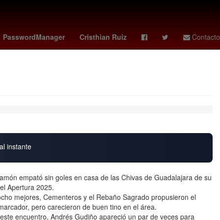
ina de la Presidencia de la República
Tierra
PasswordManager
Cristhian Ruiz
Contacto
al instante
rcamón empató sin goles en casa de las Chivas de Guadalajara de su
del Apertura 2025.
os ocho mejores, Cementeros y el Rebaño Sagrado propusieron el
marcador, pero carecieron de buen tino en el área.
a este encuentro, Andrés Gudiño apareció un par de veces para