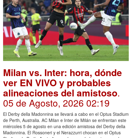
Milan vs. Inter: hora, dónde
ver EN VIVO y probables
alineaciones del amistoso
.
05 de Agosto, 2026 02:19
El Derby della Madonnina se llevará a cabo en el Optus Stadium
de Perth, Australia. AC Milan e Inter de Milán se enfrentan este
miércoles 5 de agosto en una edición amistosa del Derby della
Madonnina. El Rossoneri y el Nerazzurri chocan en el Optus