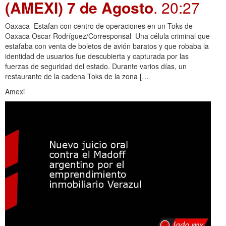
(AMEXI) 7 de Agosto
. 20:27
Oaxaca Estafan con centro de operaciones en un Toks de
Oaxaca Oscar Rodríguez/Corresponsal Una célula criminal que
estafaba con venta de boletos de avión baratos y que robaba la
identidad de usuarios fue descubierta y capturada por las
fuerzas de seguridad del estado. Durante varios días, un
restaurante de la cadena Toks de la zona […
Amexi