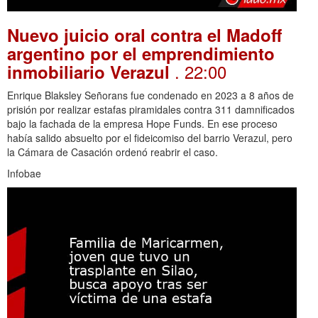
Nuevo juicio oral contra el Madoff
argentino por el emprendimiento
. 22:00
inmobiliario Verazul
Enrique Blaksley Señorans fue condenado en 2023 a 8 años de
prisión por realizar estafas piramidales contra 311 damnificados
bajo la fachada de la empresa Hope Funds. En ese proceso
había salido absuelto por el fideicomiso del barrio Verazul, pero
la Cámara de Casación ordenó reabrir el caso.
Infobae