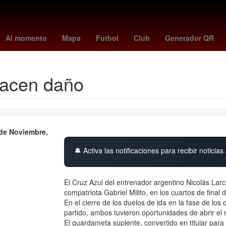
lanos
Chihuahua
Desalojo
México
Canadá
Colombia
Ofic
Al momento
Mapa
Futbol
Club
Generador QR
hacen daño
de Noviembre,
🔔 Activa las notificaciones para recibir noticias 
El Cruz Azul del entrenador argentino Nicolás La
compatriota Gabriel Milito, en los cuartos de final 
En el cierre de los duelos de ida en la fase de l
partido, ambos tuvieron oportunidades de abrir el 
El guardameta suplente, convertido en titular par