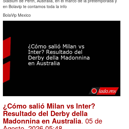
Stadium de Perth, Australia, en el marco de la pretemporada y
en Bolavip te contamos toda la info
BolaVip Mexico
¿Cómo salió Milan vs Inter?
Resultado del Derby della
. 05 de
Madonnina en Australia
Agosto, 2026 05:48