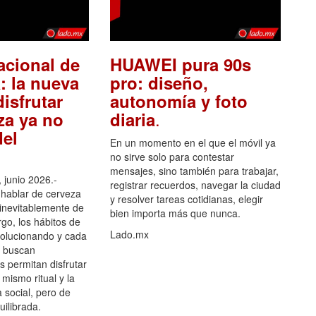
acional de
HUAWEI pura 90s
: la nueva
pro: diseño,
isfrutar
autonomía y foto
.
za ya no
diaria
el
En un momento en el que el móvil ya
no sirve solo para contestar
mensajes, sino también para trabajar,
 junio 2026.-
registrar recuerdos, navegar la ciudad
hablar de cerveza
y resolver tareas cotidianas, elegir
 inevitablemente de
bien importa más que nunca.
go, los hábitos de
Lado.mx
olucionando y cada
 buscan
es permitan disfrutar
 mismo ritual y la
 social, pero de
ilibrada.