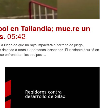
ol en Tailandia; mue.re un
s
. 05:42
dia luego de que un rayo impactara el terreno de juego,
 dejando a otras 12 personas lesionadas. El incidente ocurrió en
s se enfrentaban los equipos …