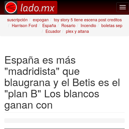
Tog
nav
suscripción
expogan
toy story 5 tiene escena post creditos
Harrison Ford
España
Rosario
Incendio
boletas sep
Ecuador
plex y aitana
España es más
"madridista" que
blaugrana y el Betis es el
"plan B" Los blancos
ganan con