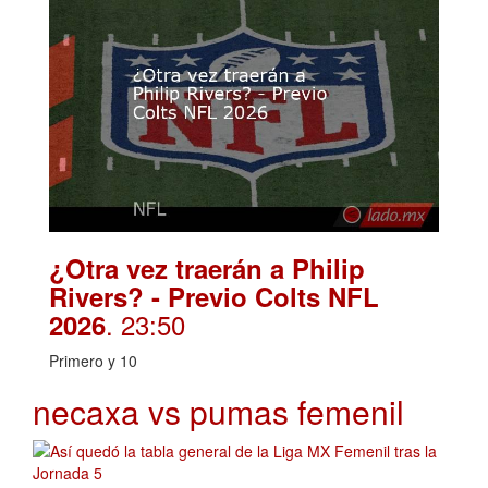
¿Otra vez traerán a Philip
Rivers? - Previo Colts NFL
. 23:50
2026
Primero y 10
necaxa vs pumas femenil