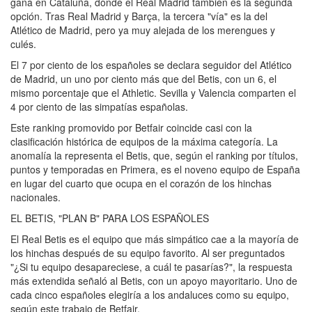
gana en Cataluña, donde el Real Madrid también es la segunda
opción. Tras Real Madrid y Barça, la tercera "vía" es la del
Atlético de Madrid, pero ya muy alejada de los merengues y
culés.
El 7 por ciento de los españoles se declara seguidor del Atlético
de Madrid, un uno por ciento más que del Betis, con un 6, el
mismo porcentaje que el Athletic. Sevilla y Valencia comparten el
4 por ciento de las simpatías españolas.
Este ranking promovido por Betfair coincide casi con la
clasificación histórica de equipos de la máxima categoría. La
anomalía la representa el Betis, que, según el ranking por títulos,
puntos y temporadas en Primera, es el noveno equipo de España
en lugar del cuarto que ocupa en el corazón de los hinchas
nacionales.
EL BETIS, "PLAN B" PARA LOS ESPAÑOLES
El Real Betis es el equipo que más simpático cae a la mayoría de
los hinchas después de su equipo favorito. Al ser preguntados
"¿Si tu equipo desapareciese, a cuál te pasarías?", la respuesta
más extendida señaló al Betis, con un apoyo mayoritario. Uno de
cada cinco españoles elegiría a los andaluces como su equipo,
según este trabajo de Betfair.