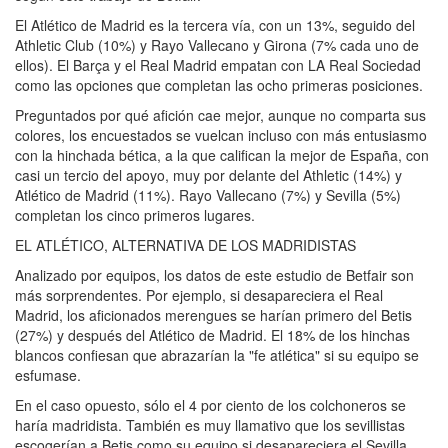
El Atlético de Madrid es la tercera vía, con un 13%, seguido del
Athletic Club (10%) y Rayo Vallecano y Girona (7% cada uno de
ellos). El Barça y el Real Madrid empatan con LA Real Sociedad
como las opciones que completan las ocho primeras posiciones.
Preguntados por qué afición cae mejor, aunque no comparta sus
colores, los encuestados se vuelcan incluso con más entusiasmo
con la hinchada bética, a la que califican la mejor de España, con
casi un tercio del apoyo, muy por delante del Athletic (14%) y
Atlético de Madrid (11%). Rayo Vallecano (7%) y Sevilla (5%)
completan los cinco primeros lugares.
EL ATLÉTICO, ALTERNATIVA DE LOS MADRIDISTAS
Analizado por equipos, los datos de este estudio de Betfair son
más sorprendentes. Por ejemplo, si desapareciera el Real
Madrid, los aficionados merengues se harían primero del Betis
(27%) y después del Atlético de Madrid. El 18% de los hinchas
blancos confiesan que abrazarían la "fe atlética" si su equipo se
esfumase.
En el caso opuesto, sólo el 4 por ciento de los colchoneros se
haría madridista. También es muy llamativo que los sevillistas
escogerían a Betis como su equipo si desapareciera el Sevilla,