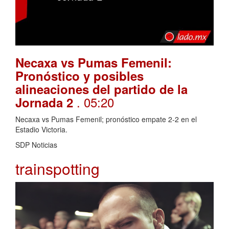
Necaxa vs Pumas Femenil:
Pronóstico y posibles
alineaciones del partido de la
. 05:20
Jornada 2
Necaxa vs Pumas Femenil; pronóstico empate 2-2 en el
Estadio Victoria.
SDP Noticias
trainspotting