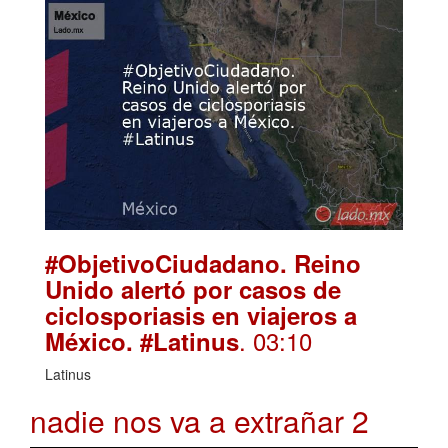
#ObjetivoCiudadano. Reino
Unido alertó por casos de
ciclosporiasis en viajeros a
. 03:10
México. #Latinus
Latinus
nadie nos va a extrañar 2