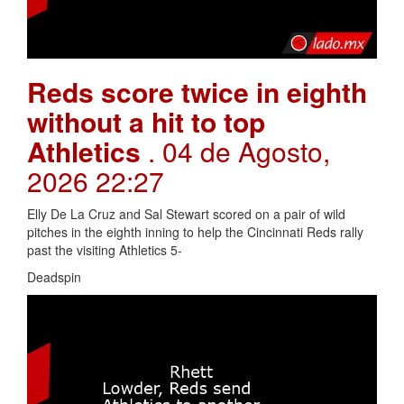
Reds score twice in eighth
without a hit to top
Athletics
. 04 de Agosto,
2026 22:27
Elly De La Cruz and Sal Stewart scored on a pair of wild
pitches in the eighth inning to help the Cincinnati Reds rally
past the visiting Athletics 5-
Deadspin