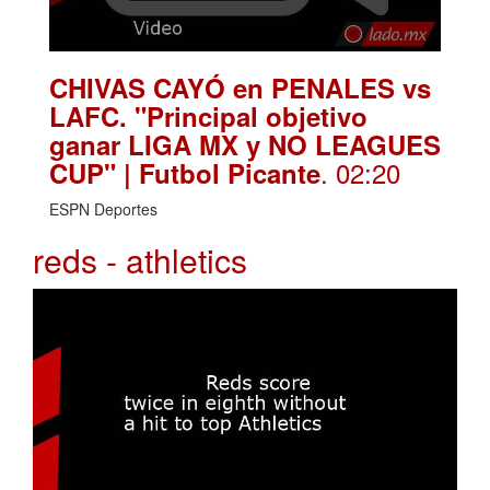
CHIVAS CAYÓ en PENALES vs
LAFC. "Principal objetivo
ganar LIGA MX y NO LEAGUES
. 02:20
CUP" | Futbol Picante
ESPN Deportes
reds - athletics