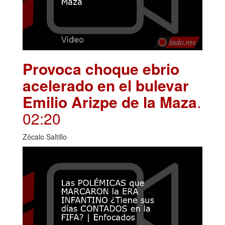
Provoca choque ebrio
acelerado en el bulevar
Emilio Arizpe de la Maza
.
02:20
Zócalo Saltillo