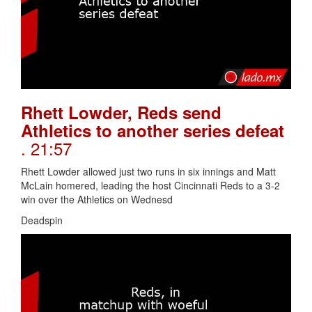
Rhett Lowder, Reds send
Athletics to another series defeat
. 21:57
Rhett Lowder allowed just two runs in six innings and Matt
McLain homered, leading the host Cincinnati Reds to a 3-2
win over the Athletics on Wednesd
Deadspin