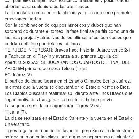
abiertas para cualquiera de los clasificados.
La expectativa crece entre la afición, ya que cada serie promete
emociones fuertes.
Con la combinación de equipos históricos y clubes que han
sorprendido durante el torneo, la fase final se perfila como una de
las más parejas y atractivas de los últimos años, con duelos que
podrían definirse por detalles mínimos.
TE PUEDE INTERESAR: Bravos hace historia: Juárez vence 2-1
a Pachuca en el Play-In y avanza a su primera Liguilla del
Apertura 2025ASÍ SE JUGARÁN LOS CUARTOS DE FINAL DEL
AP2025El primer cruce será Toluca (1) vs.
FC Juárez (8).
El partido de ida se jugará en el Estadio Olímpico Benito Juárez,
mientras que la vuelta se disputará en el Estadio Nemesio Diez.
Los Diablos buscarán reafirmar su liderato ante unos Bravos que
llegan motivados tras ganar su boleto en la fase previa.
La segunda serie la protagonizarán Tigres (2) vs.
Tijuana (7).
La ida se realizará en el Estadio Caliente y la vuelta en el Estadio
Universitario.
Tigres llega como uno de los favoritos, pero Xolos ha demostrado
solidez en momentos clave, por lo que se espera una eliminatoria