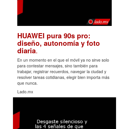
HUAWEI pura 90s pro:
diseño, autonomía y foto
.
diaria
En un momento en el que el móvil ya no sirve solo
para contestar mensajes, sino también para
trabajar, registrar recuerdos, navegar la ciudad y
resolver tareas cotidianas, elegir bien importa más
que nunca.
Lado.mx