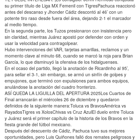
su primer título de Liga MX Femenil con TigresPachuca reaccionó
antes del descanso y Jhonder Cádiz descontó al 46’ con un
potente tiro raso desde fuera del área, dejando 2-1 el marcador
al medio tiempo.
En la segunda parte, los Tuzos presionaron con insistencia pero
sin claridad, mientras Juárez apostó por defender con orden y
usar la velocidad para contragolpear.
Hubo intervenciones del VAR, tarjetas amarillas, reclamos y un
momento clave al minuto 68, cuando se marcó la roja para Brian
García, lo que disminuyó la ofensiva de los hidalguenses.
En el ocaso del partido, llegó la anotación de Ricardinho al 95’,
para sellar el 3-1, sin embargo, se armó un sinfín de golpes y
empujones, que terminó con expulsiones para ambos equipos,
anulándose la anotación del cuadro fronterizo.
ASÍ QUEDA LA LIGUILLA DEL APERTURA 2025Los Cuartos de
Final arrancarán el miércoles 26 de diciembre y quedaron
definidos de la siguiente manera:Toluca vs BravosAmérica vs
RayadosTigres vs XolosChivas vs Cruz AzulEl duelo entre Toluca
y Juárez será el primer capítulo de la historia de los Bravos en la
fiesta grande del fútbol mexicano.
Después del descuento de Cádiz, Pachuca tuvo sus mejores
oportunidades, pero Luis Quiñones falló dos remates peligrosos y