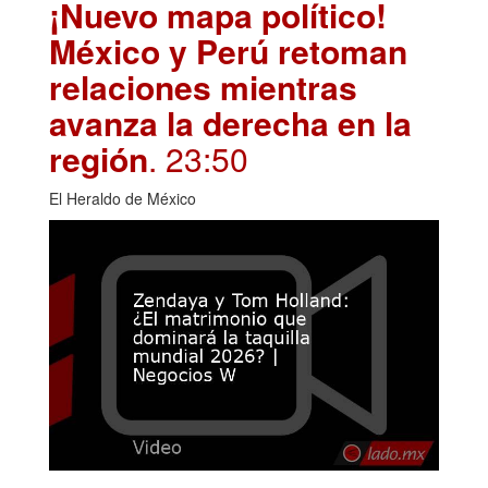
¡Nuevo mapa político!
México y Perú retoman
relaciones mientras
avanza la derecha en la
región
. 23:50
El Heraldo de México