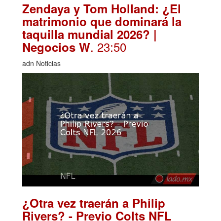
Zendaya y Tom Holland: ¿El
matrimonio que dominará la
taquilla mundial 2026? |
. 23:50
Negocios W
adn Noticias
¿Otra vez traerán a Philip
Rivers? - Previo Colts NFL