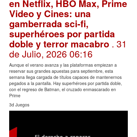
en Netflix, HBO Max, Prime
Video y Cines: una
gamberrada sci-fi,
superhéroes por partida
doble y terror macabro
. 31
de Julio, 2026 06:16
Aunque el verano avanza y las plataformas empiezan a
reservar sus grandes apuestas para septiembre, esta
semana llega cargada de títulos capaces de mantenernos
pegados a la pantalla. Hay superhéroes por partida doble,
con el regreso de Batman, el cruzado enmascarado en
Prime
3d Juegos