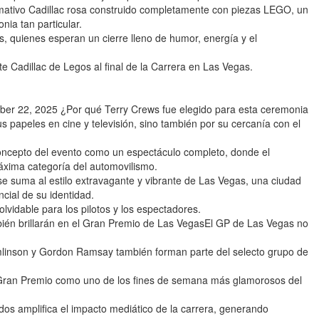
mativo Cadillac rosa construido completamente con piezas LEGO, un
ia tan particular.
s, quienes esperan un cierre lleno de humor, energía y el
te Cadillac de Legos al final de la Carrera en Las Vegas.
r 22, 2025 ¿Por qué Terry Crews fue elegido para esta ceremonia
 papeles en cine y televisión, sino también por su cercanía con el
oncepto del evento como un espectáculo completo, donde el
máxima categoría del automovilismo.
e suma al estilo extravagante y vibrante de Las Vegas, una ciudad
ncial de su identidad.
vidable para los pilotos y los espectadores.
ién brillarán en el Gran Premio de Las VegasEl GP de Las Vegas no
mlinson y Gordon Ramsay también forman parte del selecto grupo de
l Gran Premio como uno de los fines de semana más glamorosos del
dos amplifica el impacto mediático de la carrera, generando