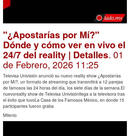
"¿Apostarías por Mí?"
Dónde y cómo ver en vivo el
24/7 del reality | Detalles
. 01
de Febrero, 2026 11:25
Televisa Univisión anunció su nuevo reality show ¿Apostarías
por Mí?, un formato de streaming que transmitirá a 12 parejas
de famosos las 24 horas del día, los siete días de la semana.El
nuevoreality show de Televisa Univisiónllega a la televisora tras
el éxito que tuvoLa Casa de los Famosos México, en donde 15
participantes fueron graba
Milenio