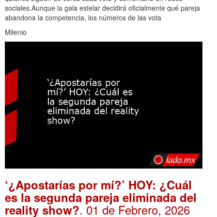
sociales.Aunque la gala estelar decidirá oficialmente qué pareja
abandona la competencia, los números de las vota
Milenio
‘¿Apostarías por mí?’ HOY: ¿Cuál
es la segunda pareja eliminada del
. 01 de Febrero, 2026
reality show?