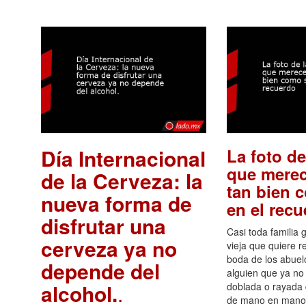
Día Internacional
La foto de
que merec
de la Cerveza: la
tan bien 
nueva forma de
en el rec
disfrutar una
Casi toda familia 
cerveza ya no
vieja que quiere re
boda de los abuelo
depende del
alguien que ya no 
alcohol.
.
doblada o rayada
de mano en mano 