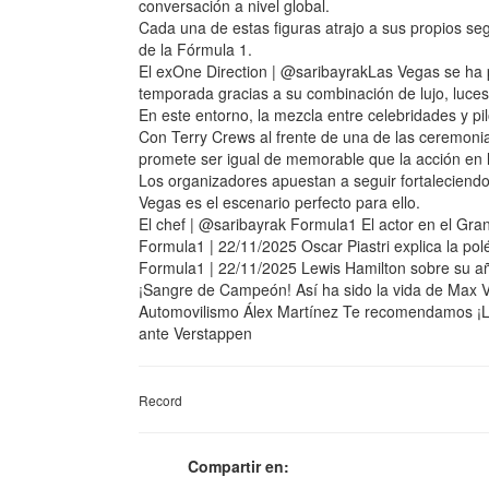
conversación a nivel global.
Cada una de estas figuras atrajo a sus propios se
de la Fórmula 1.
El exOne Direction | @saribayrakLas Vegas se ha
temporada gracias a su combinación de lujo, luces 
En este entorno, la mezcla entre celebridades y pi
Con Terry Crews al frente de una de las ceremonia
promete ser igual de memorable que la acción en l
Los organizadores apuestan a seguir fortaleciend
Vegas es el escenario perfecto para ello.
El chef | @saribayrak Formula1 El actor en el 
Formula1 | 22/11/2025 Oscar Piastri explica la po
Formula1 | 22/11/2025 Lewis Hamilton sobre su año
¡Sangre de Campeón! Así ha sido la vida de Max V
Automovilismo Álex Martínez Te recomendamos ¡Lo
ante Verstappen
Record
Compartir en: