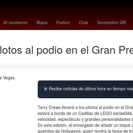
orena
2024
Derecho
Aguascalientes
Senador
Nueva York
Al momento
Mapa
Futbol
Club
Generador QR
pilotos al podio en el Gran 
🚨 Recibe noticias de última hora en tiempo real
Terry Crews llevará a los pilotos al podio en el 
estará a bordo de un Cadillac de LEGO eariasSáb,
velocidad, espectáculo y grandes personalidades d
En esta edición, el encargado de añadir un toque ú
queridos de Hollywood, quien tendrá la tarea de tra