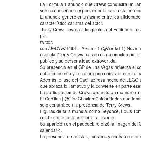
La Fórmula 1 anunció que Crews conducirá un lla
vehículo diseñado especialmente para esta ceremon
El anuncio generó entusiasmo entre los aficionado
característico carisma del actor.
Terry Crews llevará a los pilotos del Podium en es
pic.
twitter.
com/JwDVwZP8bf— Alerta F1 (@AlertaF1) Novembe
especial?Terry Crews no solo es reconocido por sus
público y su personalidad extrovertida.
Su presencia en el GP de Las Vegas refuerza el c
entretenimiento y la cultura pop conviven con la 
Además, el uso del Cadillac rosa hecho de LEGO s
que abraza lo llamativo y lo convierte en parte ese
La participación de Crews promete un momento inol
El Cadillac | @TinoCLeclercCelebridades que tamb
solo contará con la presencia de Terry Crews.
Figuras de talla mundial como Beyoncé, Louis To
celebridades que asistieron al evento.
Su aparición en el paddock reforzó la imagen de
calendario.
La presencia de artistas, músicos y chefs reconoci