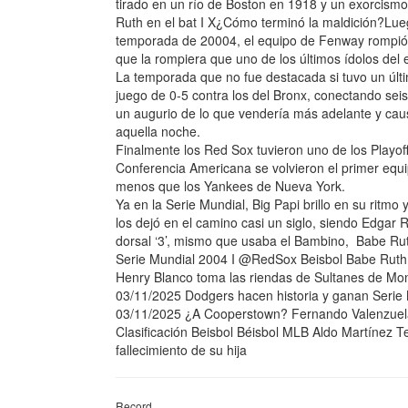
tirado en un río de Boston en 1918 y un exorcis
Ruth en el bat I X¿Cómo terminó la maldición?Lueg
temporada de 20004, el equipo de Fenway rompió l
que la rompiera que uno de los últimos ídolos del e
La temporada que no fue destacada si tuvo un últ
juego de 0-5 contra los del Bronx, conectando seis
un augurio de lo que vendería más adelante y cau
aquella noche.
Finalmente los Red Sox tuvieron uno de los Playoff
Conferencia Americana se volvieron el primer equi
menos que los Yankees de Nueva York.
Ya en la Serie Mundial, Big Papi brillo en su ritmo
los dejó en el camino casi un siglo, siendo Edgar 
dorsal ‘3’, mismo que usaba el Bambino, Babe Ru
Serie Mundial 2004 I @RedSox Beisbol Babe Rut
Henry Blanco toma las riendas de Sultanes de Mont
03/11/2025 Dodgers hacen historia y ganan Serie M
03/11/2025 ¿A Cooperstown? Fernando Valenzuela 
Clasificación Beisbol Béisbol MLB Aldo Martínez 
fallecimiento de su hija
Record