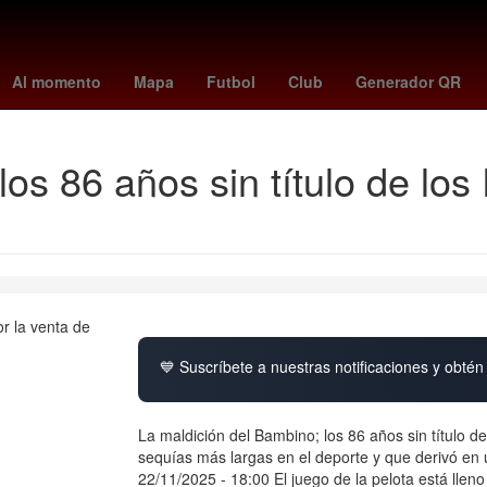
Estados Unidos
Epic Games
Carlos Slim
sparta vs groningen
Al momento
Mapa
Futbol
Club
Generador QR
os 86 años sin título de los
💙 Suscríbete a nuestras notificaciones y obtén 
La maldición del Bambino; los 86 años sin título 
sequías más largas en el deporte y que derivó en
22/11/2025 - 18:00 El juego de la pelota está lleno