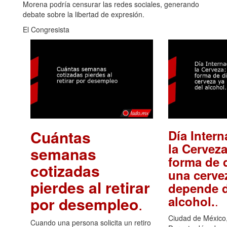
Morena podría censurar las redes sociales, generando
debate sobre la libertad de expresión.
El Congresista
Cuántas
Día Intern
la Cerveza
semanas
forma de d
cotizadas
una cerve
pierdes al retirar
depende d
.
alcohol.
por desempleo
.
Ciudad de México,
Cuando una persona solicita un retiro