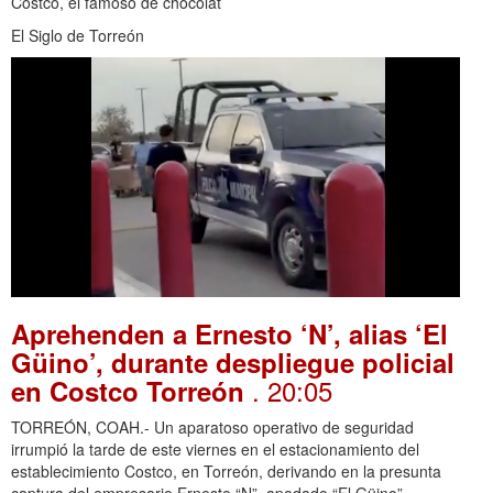
Costco, el famoso de chocolat
El Siglo de Torreón
Aprehenden a Ernesto ‘N’, alias ‘El
Güino’, durante despliegue policial
. 20:05
en Costco Torreón
TORREÓN, COAH.- Un aparatoso operativo de seguridad
irrumpió la tarde de este viernes en el estacionamiento del
establecimiento Costco, en Torreón, derivando en la presunta