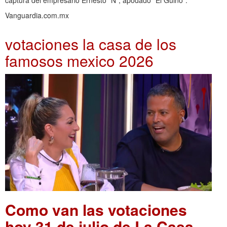
captura del empresario Ernesto “N”, apodado “El Güino”.
Vanguardia.com.mx
votaciones la casa de los
famosos mexico 2026
Como van las votaciones
hoy 31 de julio de La Casa