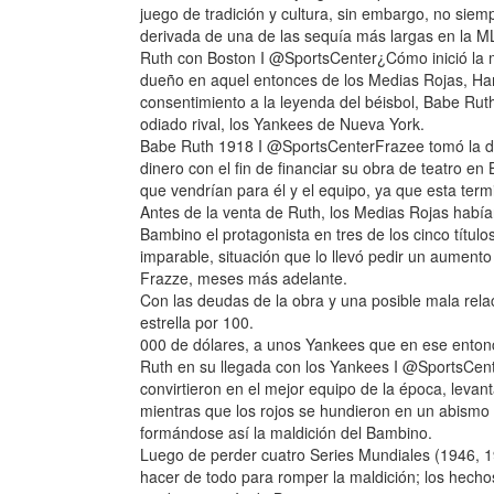
juego de tradición y cultura, sin embargo, no sie
derivada de una de las sequía más largas en la ML
Ruth con Boston I @SportsCenter¿Cómo inició la 
dueño en aquel entonces de los Medias Rojas, Har
consentimiento a la leyenda del béisbol, Babe Ruth
odiado rival, los Yankees de Nueva York.
Babe Ruth 1918 I @SportsCenterFrazee tomó la dec
dinero con el fin de financiar su obra de teatro 
que vendrían para él y el equipo, ya que esta term
Antes de la venta de Ruth, los Medias Rojas había
Bambino el protagonista en tres de los cinco títu
imparable, situación que lo llevó pedir un aumento
Frazze, meses más adelante.
Con las deudas de la obra y una posible mala rela
estrella por 100.
000 de dólares, a unos Yankees que en ese entonc
Ruth en su llegada con los Yankees I @SportsCent
convirtieron en el mejor equipo de la época, leva
mientras que los rojos se hundieron en un abismo 
formándose así la maldición del Bambino.
Luego de perder cuatro Series Mundiales (1946, 
hacer de todo para romper la maldición; los hech