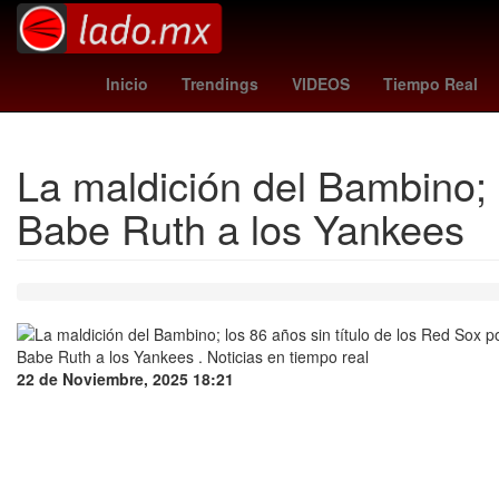
Belinda
yankees - braves
Moneda
Inicio
Trendings
VIDEOS
Tiempo Real
La maldición del Bambino; l
Babe Ruth a los Yankees
22 de Noviembre, 2025 18:21