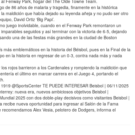
mo al Fenway Park, hogar del The Olde Towne Team.
o de 86 años de malaria y tragedia, finamente en la histórica
a maldición que había dejado su leyenda añeja y no pudo ser otro
quipo, David Ortiz ‘Big Papi’.
imo juego inolvidable, cuando en el Fenway Park remontaron un
 imparables seguidos y así terminar con la victoria de 6-5, dejando
sando una de las fiestas más grandes en la ciudad de Boston
s más emblemáticos en la historia del Béisbol, pues en la Final de la
po en la historia en regresar de un 0-3, contra nada más y nada
 y los rojos barrieron a los Cardenales y rompiendo la maldición que
Rentería el último en marcar carrera en el Juego 4, portando el
th.
h 1919 @SportsCenter TE PUEDE INTERESAR Beisbol | 06/11/2025
errey: nueva era, nuevos ambiciosos objetivos Beisbol |
undial 2025 con dos doble-play decisivos como visitantes Beisbol |
recibe nueva oportunidad para ingresar al Salón de la Fama
Te recomendamos Alex Vesia, pelotero de Dodgers, informa el