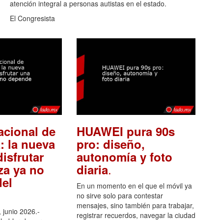
atención integral a personas autistas en el estado.
El Congresista
acional de
HUAWEI pura 90s
: la nueva
pro: diseño,
isfrutar
autonomía y foto
.
za ya no
diaria
el
En un momento en el que el móvil ya
no sirve solo para contestar
mensajes, sino también para trabajar,
 junio 2026.-
registrar recuerdos, navegar la ciudad