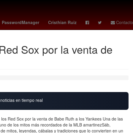
Jorge Messi
Cynthia Klitbo
Lluvias
PasswordManager
Cristhian Ruiz
Contacto
 Red Sox por la venta de
noticias en tiempo real
de los Red Sox por la venta de Babe Ruth a los Yankees Una de las
 uno de los mitos más recordados de la MLB amartinezSáb,
 de mitos, leyendas, cábalas y tradiciones que lo convierten en un