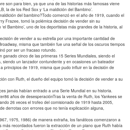
mpre son para bien, ya que una de las historias más famosas viene
B, la de los Red Sox y ‘La maldición del Bambino’.
maldición del bambino?Todo comenzó en el año de 1919, cuando el
ry Frazee, tomó la polémica decisión de vender sin su
 ‘el Bambino’, uno de los deportistas más grandes de la historia, al
isión de vender a su estrella por una importante cantidad de
en Broadway, misma que también fue una señal de los oscuros tiempos
inó por ser un fracaso rotundo.
n ganado cinco de las primeras 15 Series Mundiales, siendo el
los, siendo un lanzador contundente y en ocasiones un bateador
 a principios de 1919, misma que pudo influir en la decisión de
ción con Ruth, el dueño del equipo tomó la decisión de vender a su
es jamás habían entrado a una Serie Mundial en su historia.
er86 años de desesperaciónTras la venta de Ruth, los Yankees se
ntando 26 veces el trofeo del comisionado de 1919 hasta 2005,
de derrotas con errores que no tenía explicación alguna,
1967, 1975, 1986) de manera extraña, los fanáticos comenzaron a
os más recordados fueron la extracción de un piano que Ruth había