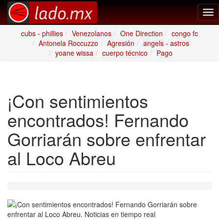
Tog
nav
cubs - phillies
Venezolanos
One Direction
congo fc
Antonela Roccuzzo
Agresión
angels - astros
yoane wissa
cuerpo técnico
Pago
¡Con sentimientos
encontrados! Fernando
Gorriarán sobre enfrentar
al Loco Abreu