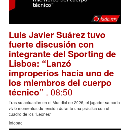
Luis Javier Suárez tuvo
fuerte discusión con
integrante del Sporting de
Lisboa: “Lanzó
improperios hacia uno de
los miembros del cuerpo
técnico”
. 08:50
Tras su actuación en el Mundial de 2026, el jugador samario
vivió momentos de tensión durante una práctica con el
cuadro de los "Leones"
Infobae