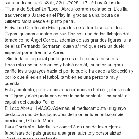
sudamericano eariasSáb, 22/11/2025 - 17:19 Los Xolos de
Tijuana de Sebastián "Loco" Abreu lograron colarse en Liguilla
tras vencer a Juárez en el Play In; gracias a una locura de
Gilberto Mora desde el punto penal.
El rival en Cuartos de Final para los de la frontera serán los
Tigres, quienes cuentan en sus filas con uno de los fichajes del
torneo como Ángel Correa, además de sus grandes figuras, una
de ellas Fernando Gorriarán, quien afirmó que será un duelo
especial por enfrentar a Abreu.
"Sin duda es especial por lo que es el Loco para nosotros.
Hace rato nos enfrentamos y hablé con él, tenemos un gran
cariño los uruguayos hacia él por lo que le ha dado la Selección y
por lo que él es en el futbol, también es una persona muy
querida.
Estoy contento, pero vamos a hacer nuestro trabajo, pienso sólo
en Tigres y ojalá podamos sacar la serie adelante", comentó el
capitán del cuadro Felino.
El Loco Abreu | IMAGO7Además, el mediocampista uruguayo
destacó a uno de los jugadores del momento en el balompié
mexicano, Gilberto Mora.
Para Gorriarán, "Morita" se convirtió en uno de los mejores
futbolistas del país gracias a su gran talento y personalidad.