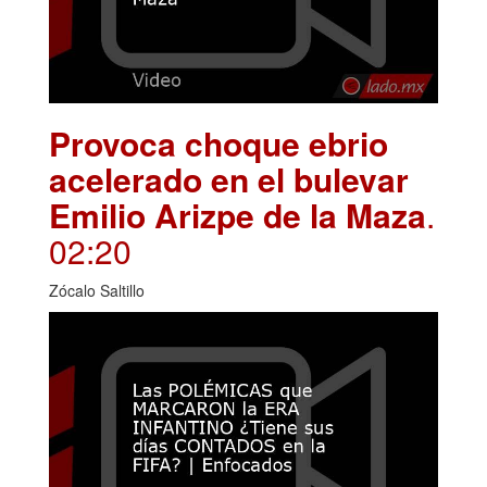
Provoca choque ebrio
acelerado en el bulevar
Emilio Arizpe de la Maza
.
02:20
Zócalo Saltillo