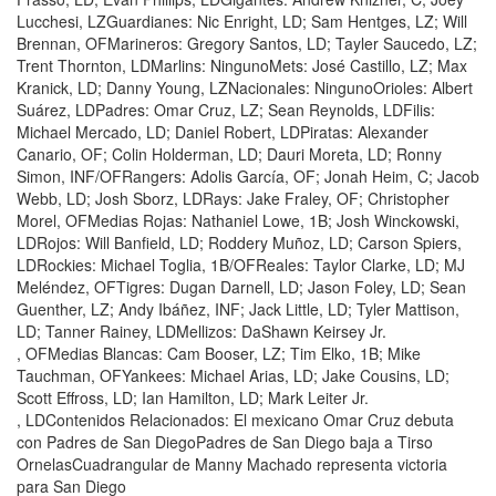
Lucchesi, LZGuardianes: Nic Enright, LD; Sam Hentges, LZ; Will
Brennan, OFMarineros: Gregory Santos, LD; Tayler Saucedo, LZ;
Trent Thornton, LDMarlins: NingunoMets: José Castillo, LZ; Max
Kranick, LD; Danny Young, LZNacionales: NingunoOrioles: Albert
Suárez, LDPadres: Omar Cruz, LZ; Sean Reynolds, LDFilis:
Michael Mercado, LD; Daniel Robert, LDPiratas: Alexander
Canario, OF; Colin Holderman, LD; Dauri Moreta, LD; Ronny
Simon, INF/OFRangers: Adolis García, OF; Jonah Heim, C; Jacob
Webb, LD; Josh Sborz, LDRays: Jake Fraley, OF; Christopher
Morel, OFMedias Rojas: Nathaniel Lowe, 1B; Josh Winckowski,
LDRojos: Will Banfield, LD; Roddery Muñoz, LD; Carson Spiers,
LDRockies: Michael Toglia, 1B/OFReales: Taylor Clarke, LD; MJ
Meléndez, OFTigres: Dugan Darnell, LD; Jason Foley, LD; Sean
Guenther, LZ; Andy Ibáñez, INF; Jack Little, LD; Tyler Mattison,
LD; Tanner Rainey, LDMellizos: DaShawn Keirsey Jr.
, OFMedias Blancas: Cam Booser, LZ; Tim Elko, 1B; Mike
Tauchman, OFYankees: Michael Arias, LD; Jake Cousins, LD;
Scott Effross, LD; Ian Hamilton, LD; Mark Leiter Jr.
, LDContenidos Relacionados: El mexicano Omar Cruz debuta
con Padres de San DiegoPadres de San Diego baja a Tirso
OrnelasCuadrangular de Manny Machado representa victoria
para San Diego