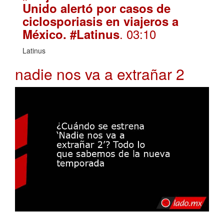
Unido alertó por casos de
ciclosporiasis en viajeros a
. 03:10
México. #Latinus
Latinus
nadie nos va a extrañar 2