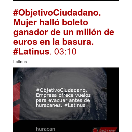
#ObjetivoCiudadano.
Mujer halló boleto
ganador de un millón de
euros en la basura.
#Latinus
. 03:10
Latinus