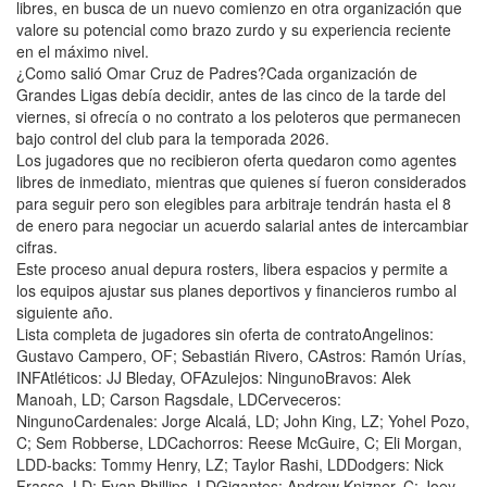
libres, en busca de un nuevo comienzo en otra organización que
valore su potencial como brazo zurdo y su experiencia reciente
en el máximo nivel.
¿Como salió Omar Cruz de Padres?Cada organización de
Grandes Ligas debía decidir, antes de las cinco de la tarde del
viernes, si ofrecía o no contrato a los peloteros que permanecen
bajo control del club para la temporada 2026.
Los jugadores que no recibieron oferta quedaron como agentes
libres de inmediato, mientras que quienes sí fueron considerados
para seguir pero son elegibles para arbitraje tendrán hasta el 8
de enero para negociar un acuerdo salarial antes de intercambiar
cifras.
Este proceso anual depura rosters, libera espacios y permite a
los equipos ajustar sus planes deportivos y financieros rumbo al
siguiente año.
Lista completa de jugadores sin oferta de contratoAngelinos:
Gustavo Campero, OF; Sebastián Rivero, CAstros: Ramón Urías,
INFAtléticos: JJ Bleday, OFAzulejos: NingunoBravos: Alek
Manoah, LD; Carson Ragsdale, LDCerveceros:
NingunoCardenales: Jorge Alcalá, LD; John King, LZ; Yohel Pozo,
C; Sem Robberse, LDCachorros: Reese McGuire, C; Eli Morgan,
LDD-backs: Tommy Henry, LZ; Taylor Rashi, LDDodgers: Nick
Frasso, LD; Evan Phillips, LDGigantes: Andrew Knizner, C; Joey