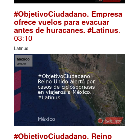
#ObjetivoCiudadano. Empresa
ofrece vuelos para evacuar
.
antes de huracanes. #Latinus
03:10
Latinus
#ObjetivoCiudadano. Reino