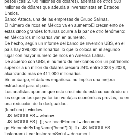
pesos (casi 2,700 millones de dólares), además de otros 580
millones de dólares que adeuda a inversionistas en Estados
Unidos.
Banco Azteca, una de las empresas de Grupo Salinas.
El número de ricos en México va en aumentoEl crecimiento de
estas cinco grandes fortunas ocurre a la par de otro fenómeno:
en México los millonarios van en aumento.
De hecho, según un informe del banco de inversión UBS, en el
país hay 399,000 millonarios, lo que lo coloca en el segundo
lugar con mayor número de ricos en América Latina.
De acuerdo con UBS, el número de mexicanos con un patrimonio
superior a un millón de dólares crecerá 24% entre 2023 y 2028,
alcanzando más de 411,000 millonarios.
Sin embargo, el dato es engañoso: no implica una mejora
estructural para el país.
Los analistas apuntan que este crecimiento está concentrado en
los segmentos que ya tenían ventajas económicas previas, no en
una reducción de la desigualdad.
(function() { window.
_JS_MODULES = window.
_JS_MODULES || {}; var headElement = document.
getElementsByTagName("head")[0]; if (_JS_MODULES.
instagram) { var instagramScript = document.