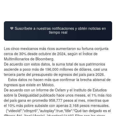
💙 Suscríbete a nuestras notificaciones y obtén noticias en
tiempo real
Los cinco mexicanos más ricos aumentaron su fortuna conjunta
cerca de 30% desde octubre de 2024, según el Índice de
Multimillonarios de Bloomberg.
De acuerdo con estos datos, la suma total de sus patrimonios
asciende a poco más de 196,000 millones de dólares, casi una
tercera parte del presupuesto de egresos del país para 2026.
Estos datos no hacen más que confirmar la brecha abismal de
ingresos que existe en México.
De acuerdo con un informe de Oxfam y el Instituto de Estudios
sobre la Desigualdad publicado hace unos meses, el 1% más rico
del país gana en promedio 958,777 pesos al mes, mientras que
el 10% más pobre subsiste con apenas 2,168 pesos mensuales.
{"videoId":"x9rqzr6","autoplay":true,"title":"Qué tan delgado es el
iPhone Air", "tag":"Apple", "duration":"119"} Ellos son los cinco