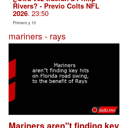
Rivers? - Previo Colts NFL
. 23:50
2026
Primero y 10
mariners - rays
Mariners aren"t finding key