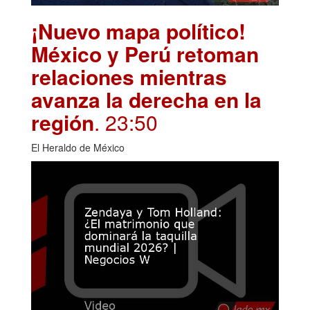
¡Nuevo mapa político!
México y Perú retoman
relaciones mientras
avanza la derecha en la
región
. 23:50
El Heraldo de México