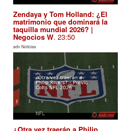
Zendaya y Tom Holland: ¿El
matrimonio que dominará la
taquilla mundial 2026? |
. 23:50
Negocios W
adn Noticias
¿Otra vez traerán a Philip