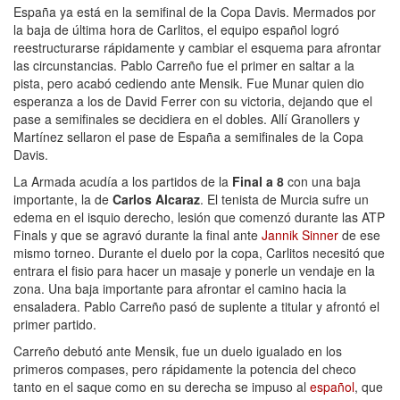
España ya está en la semifinal de la Copa Davis. Mermados por
la baja de última hora de Carlitos, el equipo español logró
reestructurarse rápidamente y cambiar el esquema para afrontar
las circunstancias. Pablo Carreño fue el primer en saltar a la
pista, pero acabó cediendo ante Mensik. Fue Munar quien dio
esperanza a los de David Ferrer con su victoria, dejando que el
pase a semifinales se decidiera en el dobles. Allí Granollers y
Martínez sellaron el pase de España a semifinales de la Copa
Davis.
La Armada acudía a los partidos de la
Final a 8
con una baja
importante, la de
Carlos Alcaraz
. El tenista de Murcia sufre un
edema en el isquio derecho, lesión que comenzó durante las ATP
Finals y que se agravó durante la final ante
Jannik Sinner
de ese
mismo torneo. Durante el duelo por la copa, Carlitos necesitó que
entrara el fisio para hacer un masaje y ponerle un vendaje en la
zona. Una baja importante para afrontar el camino hacia la
ensaladera. Pablo Carreño pasó de suplente a titular y afrontó el
primer partido.
Carreño debutó ante Mensik, fue un duelo igualado en los
primeros compases, pero rápidamente la potencia del checo
tanto en el saque como en su derecha se impuso al
español
, que