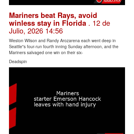
Mariners beat Rays, avoid
. 12 de
winless stay in Florida
Julio, 2026 14:56
Weston Wilson and Randy Arozarena each went deep in
Seattle"s four-run fourth inning Sunday afternoon, and the
Mariners salvaged one win on their six-
Deadspin