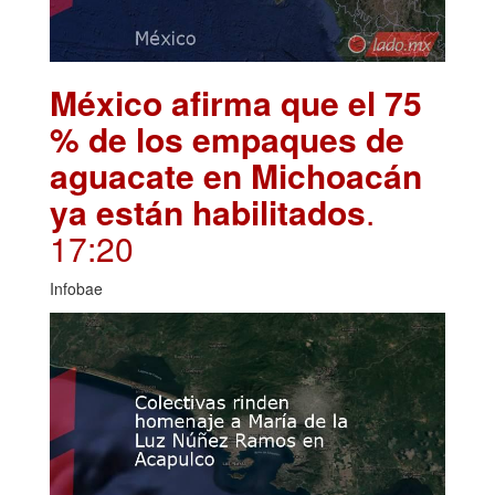
México afirma que el 75
% de los empaques de
aguacate en Michoacán
ya están habilitados
.
17:20
Infobae