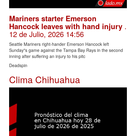
Mariners starter Emerson
.
Hancock leaves with hand injury
12 de Julio, 2026 14:56
Seattle Mariners right-hander Emerson Hancock left
Sunday"s game against the Tampa Bay Rays in the second
inning after suffering an injury to his pitc
Deadspin
Clima Chihuahua