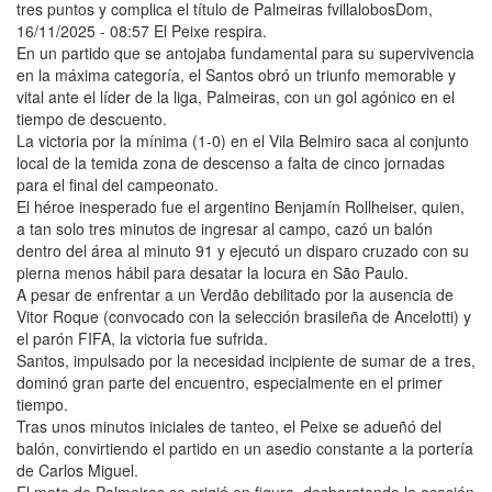
tres puntos y complica el título de Palmeiras fvillalobosDom,
16/11/2025 - 08:57 El Peixe respira.
En un partido que se antojaba fundamental para su supervivencia
en la máxima categoría, el Santos obró un triunfo memorable y
vital ante el líder de la liga, Palmeiras, con un gol agónico en el
tiempo de descuento.
La victoria por la mínima (1-0) en el Vila Belmiro saca al conjunto
local de la temida zona de descenso a falta de cinco jornadas
para el final del campeonato.
El héroe inesperado fue el argentino Benjamín Rollheiser, quien,
a tan solo tres minutos de ingresar al campo, cazó un balón
dentro del área al minuto 91 y ejecutó un disparo cruzado con su
pierna menos hábil para desatar la locura en São Paulo.
A pesar de enfrentar a un Verdão debilitado por la ausencia de
Vitor Roque (convocado con la selección brasileña de Ancelotti) y
el parón FIFA, la victoria fue sufrida.
Santos, impulsado por la necesidad incipiente de sumar de a tres,
dominó gran parte del encuentro, especialmente en el primer
tiempo.
Tras unos minutos iniciales de tanteo, el Peixe se adueñó del
balón, convirtiendo el partido en un asedio constante a la portería
de Carlos Miguel.