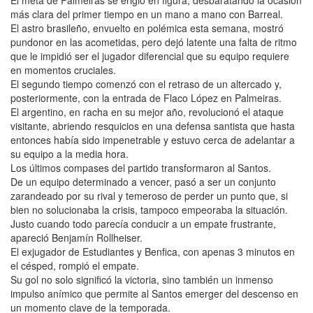
El meta de Palmeiras se erigió en figura, desbaratando la ocasión
más clara del primer tiempo en un mano a mano con Barreal.
El astro brasileño, envuelto en polémica esta semana, mostró
pundonor en las acometidas, pero dejó latente una falta de ritmo
que le impidió ser el jugador diferencial que su equipo requiere
en momentos cruciales.
El segundo tiempo comenzó con el retraso de un altercado y,
posteriormente, con la entrada de Flaco López en Palmeiras.
El argentino, en racha en su mejor año, revolucionó el ataque
visitante, abriendo resquicios en una defensa santista que hasta
entonces había sido impenetrable y estuvo cerca de adelantar a
su equipo a la media hora.
Los últimos compases del partido transformaron al Santos.
De un equipo determinado a vencer, pasó a ser un conjunto
zarandeado por su rival y temeroso de perder un punto que, si
bien no solucionaba la crisis, tampoco empeoraba la situación.
Justo cuando todo parecía conducir a un empate frustrante,
apareció Benjamín Rollheiser.
El exjugador de Estudiantes y Benfica, con apenas 3 minutos en
el césped, rompió el empate.
Su gol no solo significó la victoria, sino también un inmenso
impulso anímico que permite al Santos emerger del descenso en
un momento clave de la temporada.