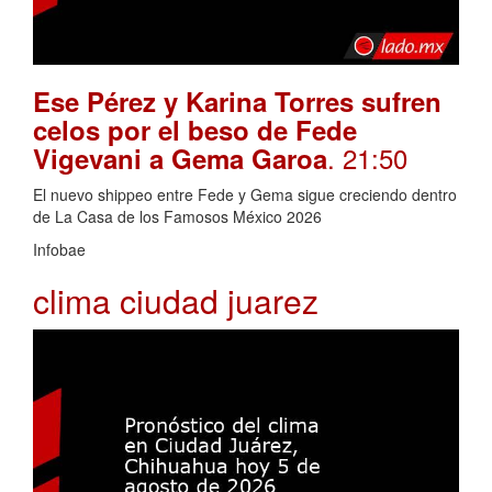
Ese Pérez y Karina Torres sufren
celos por el beso de Fede
. 21:50
Vigevani a Gema Garoa
El nuevo shippeo entre Fede y Gema sigue creciendo dentro
de La Casa de los Famosos México 2026
Infobae
clima ciudad juarez