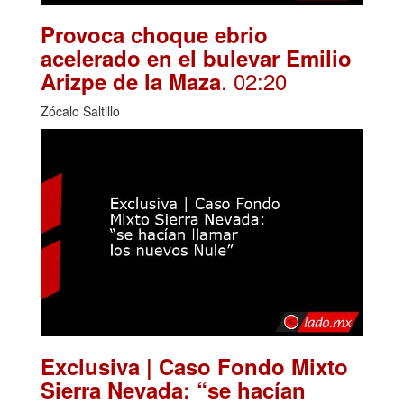
Provoca choque ebrio
acelerado en el bulevar Emilio
. 02:20
Arizpe de la Maza
Zócalo Saltillo
Exclusiva | Caso Fondo Mixto
Sierra Nevada: “se hacían