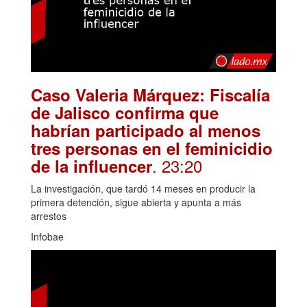
Caso Valeria Márquez: Fiscalía
de Jalisco confirma que
habrían participado al menos
tres personas en el feminicidio
. 23:20
de la influencer
La investigación, que tardó 14 meses en producir la
primera detención, sigue abierta y apunta a más
arrestos
Infobae