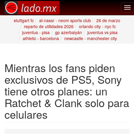
Tog
nav
stuttgart fc
al-nassr - neom sports club
26 de marzo
reparto de utilidades 2026
orlando city - nyc fc
juventus - pisa
gp azerbaiyán
juventus vs pisa
athletic - barcelona
newcastle - manchester city
Mientras los fans piden
exclusivos de PS5, Sony
tiene otros planes: un
Ratchet & Clank solo para
celulares