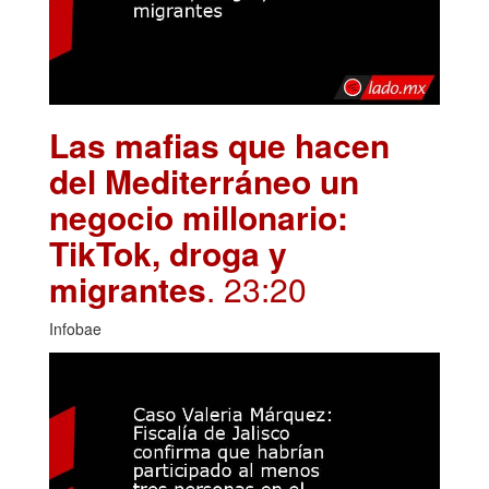
Las mafias que hacen
del Mediterráneo un
negocio millonario:
TikTok, droga y
migrantes
. 23:20
Infobae