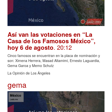
Así van las votaciones en “La
Casa de los Famosos México”,
. 20:12
hoy 6 de agosto
Cinco famosos se encuentran en la placa de nominación y
son: Ximena Herrera, Masad Altamimi, Ernesto Laguardia,
Gema Garoa y Memo Schutz
La Opinión de Los Ángeles
gema