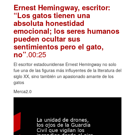
Ernest Hemingway, escritor:
“Los gatos tienen una
absoluta honestidad
emocional; los seres humanos
pueden ocultar sus
sentimientos pero el gato,
.00:25
no”
El escritor estadounidense Ernest Hemingway no solo
fue una de las figuras más influyentes de la literatura del
siglo XX, sino también un apasionado amante de los
gatos
Merca2.0