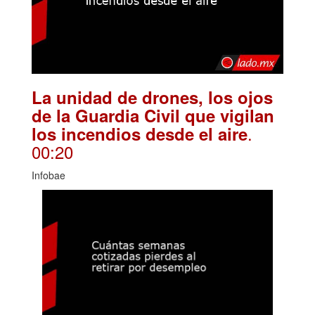
La unidad de drones, los ojos
de la Guardia Civil que vigilan
.
los incendios desde el aire
00:20
Infobae