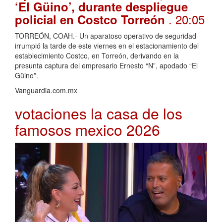
‘El Güino’, durante despliegue
. 20:05
policial en Costco Torreón
TORREÓN, COAH.- Un aparatoso operativo de seguridad
irrumpió la tarde de este viernes en el estacionamiento del
establecimiento Costco, en Torreón, derivando en la
presunta captura del empresario Ernesto “N”, apodado “El
Güino”.
Vanguardia.com.mx
votaciones la casa de los
famosos mexico 2026