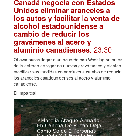
Canadá negocia con Estados
Unidos eliminar aranceles a
los autos y facilitar la venta de
alcohol estadounidense a
cambio de reducir los
gravámenes al acero y
. 23:30
aluminio canadienses
Ottawa busca llegar a un acuerdo con Washington antes
de la entrada en vigor de nuevos gravámenes y plantea
modificar sus medidas comerciales a cambio de reducir
los aranceles estadounidenses al acero y aluminio
canadiense.
El Imparcial