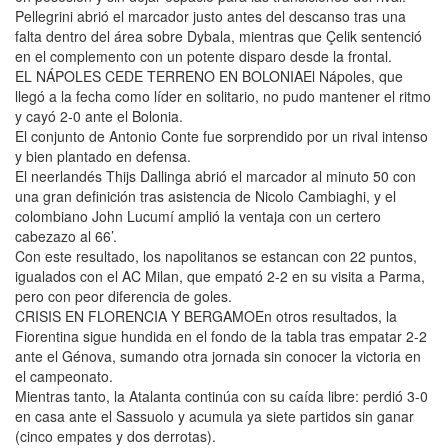
Pellegrini abrió el marcador justo antes del descanso tras una
falta dentro del área sobre Dybala, mientras que Çelik sentenció
en el complemento con un potente disparo desde la frontal.
EL NÁPOLES CEDE TERRENO EN BOLONIAEl Nápoles, que
llegó a la fecha como líder en solitario, no pudo mantener el ritmo
y cayó 2-0 ante el Bolonia.
El conjunto de Antonio Conte fue sorprendido por un rival intenso
y bien plantado en defensa.
El neerlandés Thijs Dallinga abrió el marcador al minuto 50 con
una gran definición tras asistencia de Nicolo Cambiaghi, y el
colombiano John Lucumí amplió la ventaja con un certero
cabezazo al 66’.
Con este resultado, los napolitanos se estancan con 22 puntos,
igualados con el AC Milan, que empató 2-2 en su visita a Parma,
pero con peor diferencia de goles.
CRISIS EN FLORENCIA Y BERGAMOEn otros resultados, la
Fiorentina sigue hundida en el fondo de la tabla tras empatar 2-2
ante el Génova, sumando otra jornada sin conocer la victoria en
el campeonato.
Mientras tanto, la Atalanta continúa con su caída libre: perdió 3-0
en casa ante el Sassuolo y acumula ya siete partidos sin ganar
(cinco empates y dos derrotas).