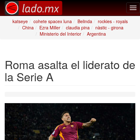
Tog
nav
katseye
cohete spacex luna
Belinda
rockies - royals
China
Ezra Miller
claudia pina
nàstic - girona
Ministerio del Interior
Argentina
Roma asalta el liderato de
la Serie A