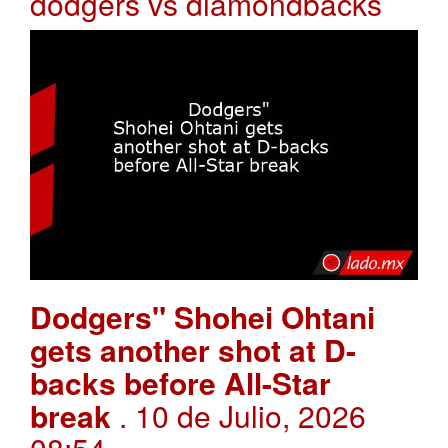
dodgers vs diamondbacks
Dodgers" Shohei Ohtani
gets another shot at D-
backs before All-Star
break
. 10 de Julio, 2026