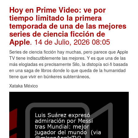
Hoy en Prime Video: ve por
tiempo limitado la primera
temporada de una de las mejores
series de ciencia ficción de
. 14 de Julio, 2026 08:05
Apple
Series de ciencia ficción hay muchas, pero parece que Apple
TV tiene indiscutiblemente las mejores. Y es que una de las
más elogiadas es precisamente Silo, la distopía sci-fi basada
en una saga de libros donde lo que queda de la humanidad
tiene que vivir en búnkeres subterráneos,
Xataka México