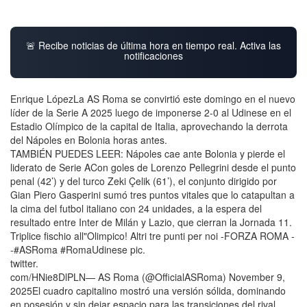
🚨 Recibe noticias de última hora en tiempo real. Activa las
notificaciones
Enrique LópezLa AS Roma se convirtió este domingo en el nuevo
líder de la Serie A 2025 luego de imponerse 2-0 al Udinese en el
Estadio Olímpico de la capital de Italia, aprovechando la derrota
del Nápoles en Bolonia horas antes.
TAMBIÉN PUEDES LEER: Nápoles cae ante Bolonia y pierde el
liderato de Serie ACon goles de Lorenzo Pellegrini desde el punto
penal (42’) y del turco Zeki Çelik (61’), el conjunto dirigido por
Gian Piero Gasperini sumó tres puntos vitales que lo catapultan a
la cima del futbol italiano con 24 unidades, a la espera del
resultado entre Inter de Milán y Lazio, que cierran la Jornada 11.
Triplice fischio all"Olimpico! Altri tre punti per noi -FORZA ROMA -
-#ASRoma #RomaUdinese pic.
twitter.
com/HNie8DlPLN— AS Roma (@OfficialASRoma) November 9,
2025El cuadro capitalino mostró una versión sólida, dominando
en posesión y sin dejar espacio para las transiciones del rival.