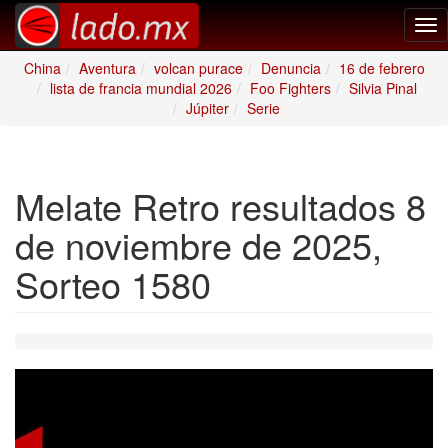
Tog
nav
China
Aventura
volcan purace
Denuncia
16 de febrero
lista de francia mundial 2026
Foo Fighters
Silvia Pinal
Júpiter
Serie
Melate Retro resultados 8
de noviembre de 2025,
Sorteo 1580