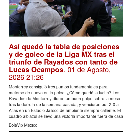
Así quedó la tabla de posiciones
y de goleo de la Liga MX tras el
triunfo de Rayados con tanto de
. 01 de Agosto,
Lucas Ocampos
2026 21:26
Monterrey consiguió tres puntos fundamentales para
meterse de nuevo en la pelea. ¿Cómo quedó la lucha? Los
Rayados de Monterrey dieron un buen golpe sobre la mesa
tras la derrota de la semana pasada, y vencieron por 2-0 a
Atlas en un Estadio Jalisco de ambiente siempre caliente. El
cuadro albiazul se llevó una victoria importante fuera de casa
BolaVip Mexico