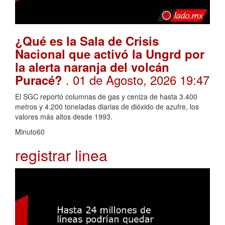
¿Qué es la Sala de Crisis
Nacional que activó la Ungrd por
la alerta naranja del volcán
. 01 de Agosto, 2026 19:47
Puracé?
El SGC reportó columnas de gas y ceniza de hasta 3.400
metros y 4.200 toneladas diarias de dióxido de azufre, los
valores más altos desde 1993.
Minuto60
registrar linea