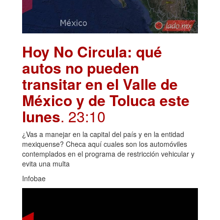
Hoy No Circula: qué
autos no pueden
transitar en el Valle de
México y de Toluca este
lunes
. 23:10
¿Vas a manejar en la capital del país y en la entidad
mexiquense? Checa aquí cuales son los automóviles
contemplados en el programa de restricción vehicular y
evita una multa
Infobae