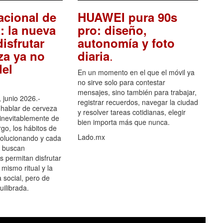
acional de
HUAWEI pura 90s
: la nueva
pro: diseño,
isfrutar
autonomía y foto
.
za ya no
diaria
el
En un momento en el que el móvil ya
no sirve solo para contestar
mensajes, sino también para trabajar,
 junio 2026.-
registrar recuerdos, navegar la ciudad
hablar de cerveza
y resolver tareas cotidianas, elegir
 inevitablemente de
bien importa más que nunca.
go, los hábitos de
Lado.mx
olucionando y cada
 buscan
es permitan disfrutar
 mismo ritual y la
 social, pero de
ilibrada.