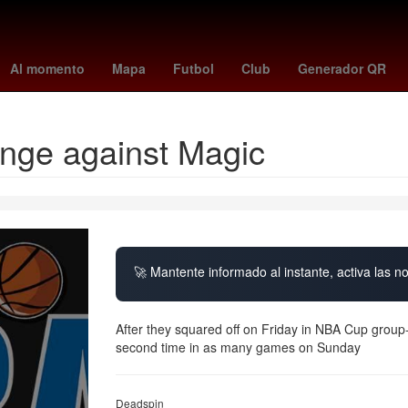
irlo
Temporada
España
26 de marzo
Vinícius Júnior
ipab
Al momento
Mapa
Futbol
Club
Generador QR
enge against Magic
🚀 Mantente informado al instante, activa las n
After they squared off on Friday in NBA Cup group-
second time in as many games on Sunday
Deadspin