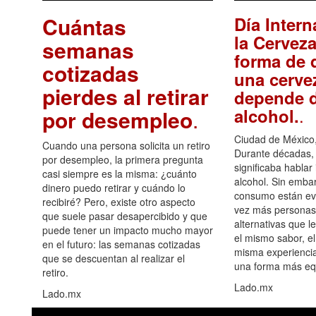
Cuántas
Día Intern
la Cerveza
semanas
forma de d
cotizadas
una cerve
pierdes al retirar
depende d
.
alcohol.
por desempleo
.
Ciudad de México,
Cuando una persona solicita un retiro
Durante décadas, 
por desempleo, la primera pregunta
significaba hablar
casi siempre es la misma: ¿cuánto
alcohol. Sin embar
dinero puedo retirar y cuándo lo
consumo están ev
recibiré? Pero, existe otro aspecto
vez más personas
que suele pasar desapercibido y que
alternativas que l
puede tener un impacto mucho mayor
el mismo sabor, el
en el futuro: las semanas cotizadas
misma experiencia
que se descuentan al realizar el
una forma más equ
retiro.
Lado.mx
Lado.mx