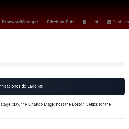
nantes vs
Mette Frederiksen
PasswordManager
Cristhian Ruiz
Contacto
otificaciones de Lado.mx
stage play, the Orlando Magic host the Boston Celtics for the