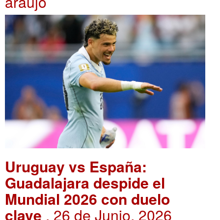
araujo
Uruguay vs España:
Guadalajara despide el
Mundial 2026 con duelo
clave
. 26 de Junio, 2026