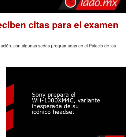
ciben citas para el examen
luación, con algunas sedes programadas en el Palacio de los