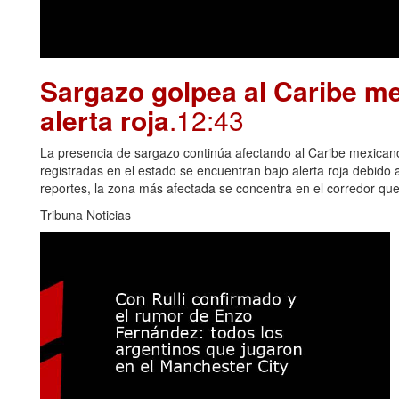
Sargazo golpea al Caribe me
alerta roja
.12:43
La presencia de sargazo continúa afectando al Caribe mexican
registradas en el estado se encuentran bajo alerta roja debido
reportes, la zona más afectada se concentra en el corredor qu
Tribuna Noticias