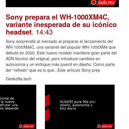
Sony prepara el WH-1000XM4C,
variante inesperada de su icónico
. 14:43
headset
Sony sorprendió al mercado al preparar el lanzamiento del
WH-1000XM4C, una variante del popular WH-1000XM4 que
debutó en 2020. Este nuevo modelo mantiene gran parte del
ADN técnico del original, pero introduce cambios en
autonomía y un enfoque más juvenil en diseño. Como parte
del “refresh” que es lo que...Este artículo Sony prep
Geekzilla.tech