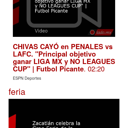
CHIVAS CAYÓ en PENALES vs
LAFC. "Principal objetivo
ganar LIGA MX y NO LEAGUES
. 02:20
CUP" | Futbol Picante
ESPN Deportes
feria