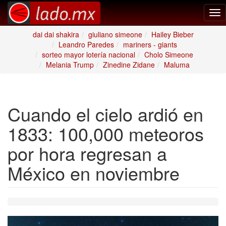
Tog
nav
dai dai shakira
giuliano simeone
Hailey Bieber
Leandro Paredes
mariners - giants
sorteo mayor lotería nacional
Cholo Simeone
Melania Trump
Zinedine Zidane
Maluma
Cuando el cielo ardió en
1833: 100,000 meteoros
por hora regresan a
México en noviembre