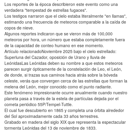
Los reportes de la época describieron este evento como una
verdadera "tempestad de estrellas fugaces".
Los testigos narraron que el cielo estaba literalmente "en llamas",
estimando una frecuencia de meteoros comparable a la caída de
copos de nieve.
Algunos reportes indicaron que se vieron más de 100,000
meteoros por hora, un número que estaba completamente fuera
de la capacidad de conteo humano en ese momento.
Artículo relacionadoNoviembre 2025 bajo el cielo estrellado:
Superluna del Cazador, oposición de Urano y lluvia de
LeónidasLas Leónidas deben su nombre a que estos meteoros
parecen surgir ópticamente de la constelación de Leo, el León,
de donde, si trazas sus caminos hacia atrás sobre la bóveda
celeste, verás que convergen cerca de las estrellas que forman la
melena del León, mejor conocido como el punto radiante.
Este fenómeno impresionante ocurre anualmente cuando nuestro
planeta pasa a través de la estela de partículas dejada por el
cometa periódico 55P/Tempel-Tuttle.
El cual fue descubierto en 1865 y completa una órbita alrededor
del Sol aproximadamente cada 33 años terrestres.
Grabado en madera del siglo XIX que representa la espectacular
tormenta Leónidas del 13 de noviembre de 1833.