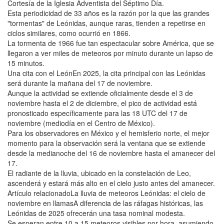
Cortesía de la Iglesia Adventista del Séptimo Día.
Esta periodicidad de 33 años es la razón por la que las grandes
"tormentas" de Leónidas, aunque raras, tienden a repetirse en
ciclos similares, como ocurrió en 1866.
La tormenta de 1966 fue tan espectacular sobre América, que se
llegaron a ver miles de meteoros por minuto durante un lapso de
15 minutos.
Una cita con el LeónEn 2025, la cita principal con las Leónidas
será durante la mañana del 17 de noviembre.
Aunque la actividad se extiende oficialmente desde el 3 de
noviembre hasta el 2 de diciembre, el pico de actividad está
pronosticado específicamente para las 18 UTC del 17 de
noviembre (mediodía en el Centro de México).
Para los observadores en México y el hemisferio norte, el mejor
momento para la observación será la ventana que se extiende
desde la medianoche del 16 de noviembre hasta el amanecer del
17.
El radiante de la lluvia, ubicado en la constelación de Leo,
ascenderá y estará más alto en el cielo justo antes del amanecer.
Artículo relacionadoLa lluvia de meteoros Leónidas: el cielo de
noviembre en llamasA diferencia de las ráfagas históricas, las
Leónidas de 2025 ofrecerán una tasa nominal modesta.
Se esperan entre 10 a 15 meteoros visibles por hora, asumiendo