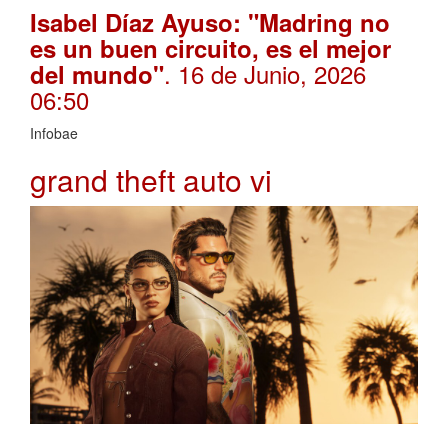
Isabel Díaz Ayuso: "Madring no
es un buen circuito, es el mejor
. 16 de Junio, 2026
del mundo"
06:50
Infobae
grand theft auto vi