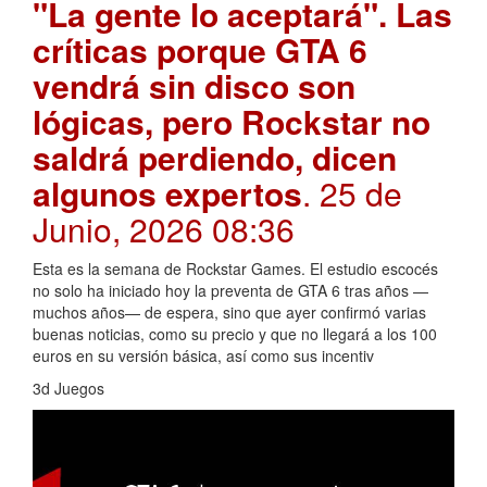
"La gente lo aceptará". Las
críticas porque GTA 6
vendrá sin disco son
lógicas, pero Rockstar no
saldrá perdiendo, dicen
algunos expertos
. 25 de
Junio, 2026 08:36
Esta es la semana de Rockstar Games. El estudio escocés
no solo ha iniciado hoy la preventa de GTA 6 tras años —
muchos años— de espera, sino que ayer confirmó varias
buenas noticias, como su precio y que no llegará a los 100
euros en su versión básica, así como sus incentiv
3d Juegos