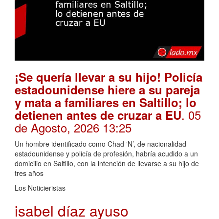
¡Se quería llevar a su hijo! Policía
estadounidense hiere a su pareja
y mata a familiares en Saltillo; lo
. 05
detienen antes de cruzar a EU
de Agosto, 2026 13:25
Un hombre identificado como Chad ‘N’, de nacionalidad
estadounidense y policía de profesión, habría acudido a un
domicilio en Saltillo, con la intención de llevarse a su hijo de
tres años
Los Noticieristas
isabel díaz ayuso