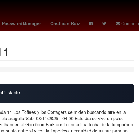
na
Senador
hoy no circula cdmx hoy
PasswordManager
Cristhian Ruiz
Contacto
11
al instante
a 11 Los Toffees y los Cottagers se miden buscando aire en la
ncia araguilarSáb, 08/11/2025 - 04:00 Este día se vive un pulso
l Fulham en el Goodison Park por la undécima fecha de la temporada.
un punto entre sí y con la imperiosa necesidad de sumar para no