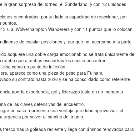
nte la gran sorpresa del torneo, el Sunderland, y con 12 unidades
aciones encontradas: por un lado la capacidad de reaccionar, por
s puntos.
ear 3-0 al Wolverhampton Wanderers y con 11 puntos que lo colocan
londinense de escalar posiciones y, por qué no, acercarse a la parte
tido adquiere una doble carga emocional: no se trata únicamente de
 un rumbo que a ambas escuadras les cuesta encontrar.
ticipa como un punto de inflexión.
agers, aparece como una pieza de peso para Fulham.
ovado su contrato hasta 2026 y se ha consolidado como referente
sencia aporta experiencia, gol y liderazgo justo en un momento
a de las claves defensivas del encuentro.
e jugar en casa representa una ventaja que debe aprovechar: el
a urgencia por volver al camino del triunfo.
 fresco tras la goleada reciente y llega con ánimos renovados para