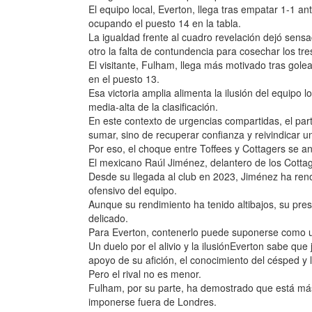
El equipo local, Everton, llega tras empatar 1-1 a
ocupando el puesto 14 en la tabla.
La igualdad frente al cuadro revelación dejó sens
otro la falta de contundencia para cosechar los tre
El visitante, Fulham, llega más motivado tras gol
en el puesto 13.
Esa victoria amplia alimenta la ilusión del equipo 
media-alta de la clasificación.
En este contexto de urgencias compartidas, el par
sumar, sino de recuperar confianza y reivindicar
Por eso, el choque entre Toffees y Cottagers se an
El mexicano Raúl Jiménez, delantero de los Cott
Desde su llegada al club en 2023, Jiménez ha ren
ofensivo del equipo.
Aunque su rendimiento ha tenido altibajos, su pre
delicado.
Para Everton, contenerlo puede suponerse como un
Un duelo por el alivio y la ilusiónEverton sabe qu
apoyo de su afición, el conocimiento del césped y l
Pero el rival no es menor.
Fulham, por su parte, ha demostrado que está más
imponerse fuera de Londres.