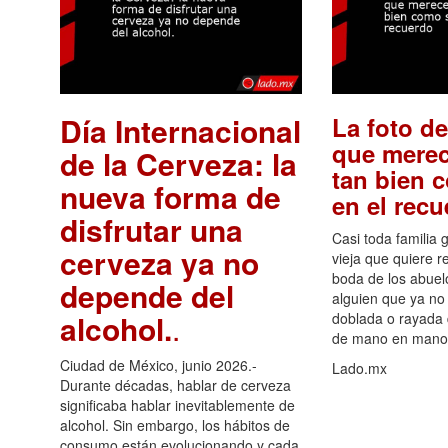
Día Internacional
La foto de
que merec
de la Cerveza: la
tan bien 
nueva forma de
en el rec
disfrutar una
Casi toda familia 
cerveza ya no
vieja que quiere re
boda de los abuelo
depende del
alguien que ya no 
alcohol.
.
doblada o rayada
de mano en mano 
Ciudad de México, junio 2026.-
Lado.mx
Durante décadas, hablar de cerveza
significaba hablar inevitablemente de
alcohol. Sin embargo, los hábitos de
consumo están evolucionando y cada