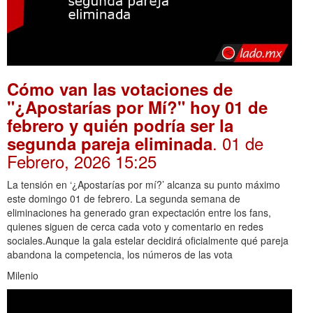
Cómo van las votaciones de
"¿Apostarías por Mí?" hoy 01 de
febrero y quién podría ser la
. 01 de
segunda pareja eliminada
Febrero, 2026 15:25
La tensión en ‘¿Apostarías por mí?’ alcanza su punto máximo
este domingo 01 de febrero. La segunda semana de
eliminaciones ha generado gran expectación entre los fans,
quienes siguen de cerca cada voto y comentario en redes
sociales.Aunque la gala estelar decidirá oficialmente qué pareja
abandona la competencia, los números de las vota
Milenio