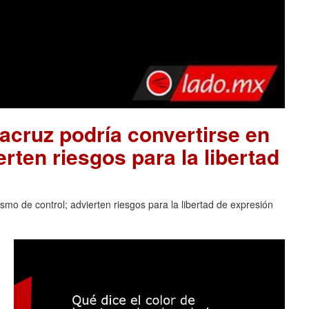
acruz podría convertirse en
rten riesgos para la libertad
mo de control; advierten riesgos para la libertad de expresión