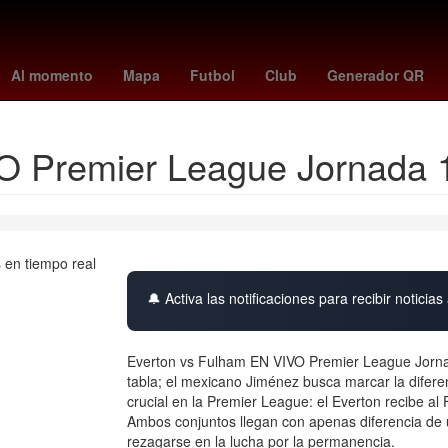
genoa
cyclospora
Inteligencia Artificial
Fernando Gago
Argenti
Al momento
Mapa
Futbol
Club
Generador QR
O Premier League Jornada 
🔔 Activa las notificaciones para recibir noticias 
Everton vs Fulham EN VIVO Premier League Jornad
tabla; el mexicano Jiménez busca marcar la difere
crucial en la Premier League: el Everton recibe a
Ambos conjuntos llegan con apenas diferencia de 
rezagarse en la lucha por la permanencia.