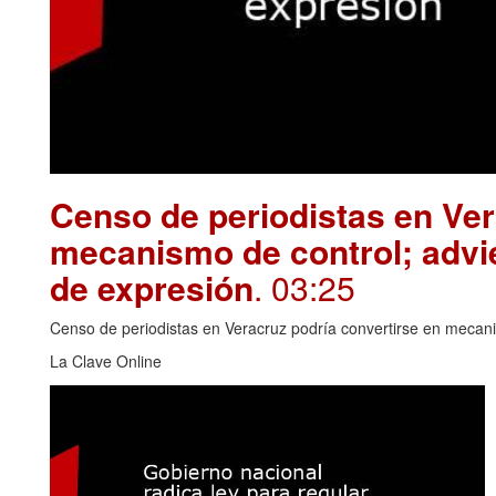
Censo de periodistas en Ver
mecanismo de control; advie
de expresión
. 03:25
Censo de periodistas en Veracruz podría convertirse en mecanis
La Clave Online