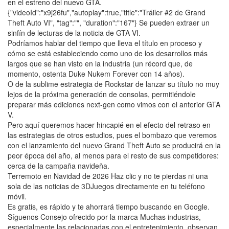
en el estreno del nuevo GTA.
{"videoId":"x9j26fu","autoplay":true,"title":"Tráiler #2 de Grand
Theft Auto VI", "tag":"", "duration":"167"} Se pueden extraer un
sinfín de lecturas de la noticia de GTA VI.
Podríamos hablar del tiempo que lleva el título en proceso y
cómo se está estableciendo como uno de los desarrollos más
largos que se han visto en la industria (un récord que, de
momento, ostenta Duke Nukem Forever con 14 años).
O de la sublime estrategia de Rockstar de lanzar su título no muy
lejos de la próxima generación de consolas, permitiéndole
preparar más ediciones next-gen como vimos con el anterior GTA
V.
Pero aquí queremos hacer hincapié en el efecto del retraso en
las estrategias de otros estudios, pues el bombazo que veremos
con el lanzamiento del nuevo Grand Theft Auto se producirá en la
peor época del año, al menos para el resto de sus competidores:
cerca de la campaña navideña.
Terremoto en Navidad de 2026 Haz clic y no te pierdas ni una
sola de las noticias de 3DJuegos directamente en tu teléfono
móvil.
Es gratis, es rápido y te ahorrará tiempo buscando en Google.
Síguenos Consejo ofrecido por la marca Muchas industrias,
especialmente las relacionadas con el entretenimiento, observan