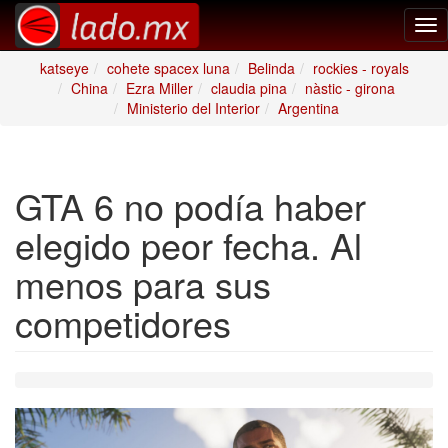
Tog
nav
katseye
cohete spacex luna
Belinda
rockies - royals
China
Ezra Miller
claudia pina
nàstic - girona
Ministerio del Interior
Argentina
GTA 6 no podía haber
elegido peor fecha. Al
menos para sus
competidores