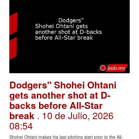
Dodgers" Shohei Ohtani
gets another shot at D-
backs before All-Star
break
. 10 de Julio, 2026
08:54
Shohei Ohtani makes his last pitching start prior to the All-