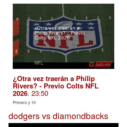
¿Otra vez traerán a Philip
Rivers? - Previo Colts NFL
. 23:50
2026
Primero y 10
dodgers vs diamondbacks