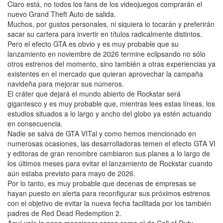
Claro está, no todos los fans de los videojuegos comprarán el
nuevo Grand Theft Auto de salida.
Muchos, por gustos personales, ni siquiera lo tocarán y preferirán
sacar su cartera para invertir en títulos radicalmente distintos.
Pero el efecto GTA es obvio y es muy probable que su
lanzamiento en noviembre de 2026 termine eclipsando no sólo
otros estrenos del momento, sino también a otras experiencias ya
existentes en el mercado que quieran aprovechar la campaña
navideña para mejorar sus números.
El cráter que dejará el mundo abierto de Rockstar será
gigantesco y es muy probable que, mientras lees estas líneas, los
estudios situados a lo largo y ancho del globo ya estén actuando
en consecuencia.
Nadie se salva de GTA VITal y como hemos mencionado en
numerosas ocasiones, las desarrolladoras temen el efecto GTA VI
y editoras de gran renombre cambiaron sus planes a lo largo de
los últimos meses para evitar el lanzamiento de Rockstar cuando
aún estaba previsto para mayo de 2026.
Por lo tanto, es muy probable que decenas de empresas se
hayan puesto en alerta para reconfigurar sus próximos estrenos
con el objetivo de evitar la nueva fecha facilitada por los también
padres de Red Dead Redemption 2.
Aquí vale la pena mencionar casos como el de Call of Duty.