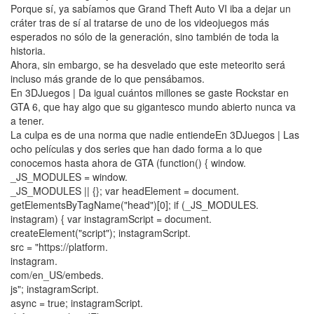
Porque sí, ya sabíamos que Grand Theft Auto VI iba a dejar un
cráter tras de sí al tratarse de uno de los videojuegos más
esperados no sólo de la generación, sino también de toda la
historia.
Ahora, sin embargo, se ha desvelado que este meteorito será
incluso más grande de lo que pensábamos.
En 3DJuegos | Da igual cuántos millones se gaste Rockstar en
GTA 6, que hay algo que su gigantesco mundo abierto nunca va
a tener.
La culpa es de una norma que nadie entiendeEn 3DJuegos | Las
ocho películas y dos series que han dado forma a lo que
conocemos hasta ahora de GTA (function() { window.
_JS_MODULES = window.
_JS_MODULES || {}; var headElement = document.
getElementsByTagName("head")[0]; if (_JS_MODULES.
instagram) { var instagramScript = document.
createElement("script"); instagramScript.
src = "https://platform.
instagram.
com/en_US/embeds.
js"; instagramScript.
async = true; instagramScript.