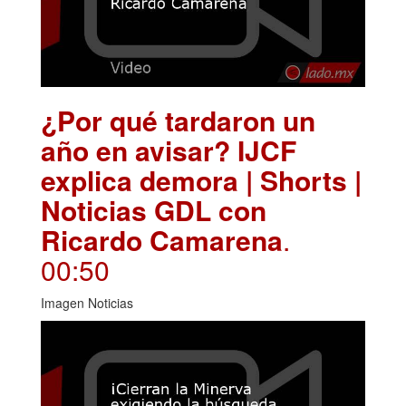
¿Por qué tardaron un
año en avisar? IJCF
explica demora | Shorts |
Noticias GDL con
Ricardo Camarena
.
00:50
Imagen Noticias