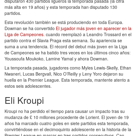
disputaron 430 partidos ligueros la temporada pasada (la cifra
más alta en 19 años) y esta temporada han disputado 130
partidos.
Esta revolución también se está produciendo en toda Europa.
Dowman se ha convertido
El jugador más joven en aparecer en la
Liga de Campeones.
cuando reemplazó a Leandro Trossard en el
partido contra el Slavia Praga esta semana. Su apariencia se
suma a una tendencia. El récord del debut más joven en la Liga
de Campeones se ha batido tres veces en los últimos cinco años:
Youssoufa Moukoko, Lamine Yamal y ahora Dowman.
La temporada pasada, jugadores como Myles Lewis-Skelly, Ethan
Nwaneri, Lucas Bergvall, Nico O’Reilly y Leny Yoro dejaron su
huella en la Premier League. Esta temporada, mantente atento a
estos seis adolescentes.
Eli Kroupi
Kroupi no ha perdido el tiempo para causar un impacto tras su
mudanza de £ 10 millones procedente de Lorient. El joven de 19
años ha marcado cuatro goles en siete partidos esta temporada,
convirtiéndose en el decimoquinto adolescente en la historia de la
Premier League en marcar en tres partidos consecutivos. Can