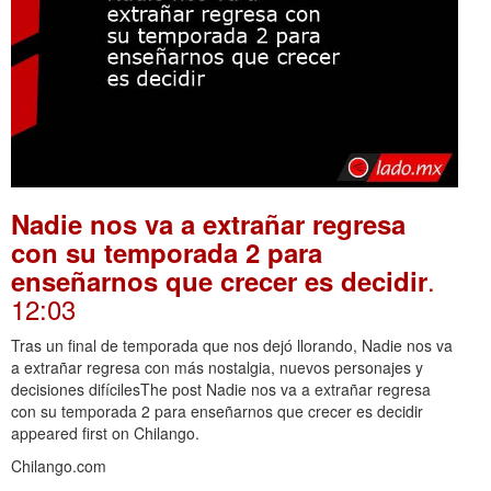
Nadie nos va a extrañar regresa
con su temporada 2 para
.
enseñarnos que crecer es decidir
12:03
Tras un final de temporada que nos dejó llorando, Nadie nos va
a extrañar regresa con más nostalgia, nuevos personajes y
decisiones difícilesThe post Nadie nos va a extrañar regresa
con su temporada 2 para enseñarnos que crecer es decidir
appeared first on Chilango.
Chilango.com