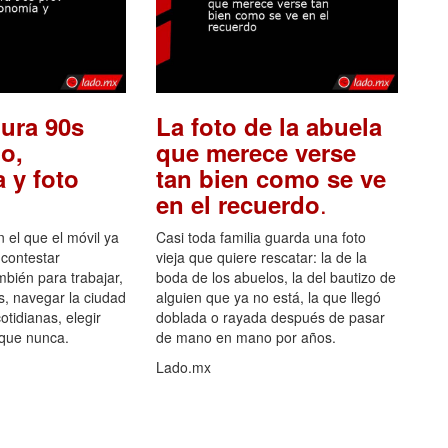
ura 90s
La foto de la abuela
o,
que merece verse
 y foto
tan bien como se ve
.
en el recuerdo
el que el móvil ya
Casi toda familia guarda una foto
 contestar
vieja que quiere rescatar: la de la
mbién para trabajar,
boda de los abuelos, la del bautizo de
s, navegar la ciudad
alguien que ya no está, la que llegó
otidianas, elegir
doblada o rayada después de pasar
 que nunca.
de mano en mano por años.
Lado.mx