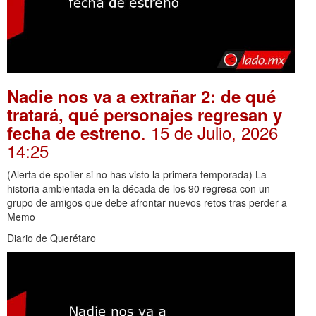
Nadie nos va a extrañar 2: de qué
tratará, qué personajes regresan y
. 15 de Julio, 2026
fecha de estreno
14:25
(Alerta de spoiler si no has visto la primera temporada) La
historia ambientada en la década de los 90 regresa con un
grupo de amigos que debe afrontar nuevos retos tras perder a
Memo
Diario de Querétaro