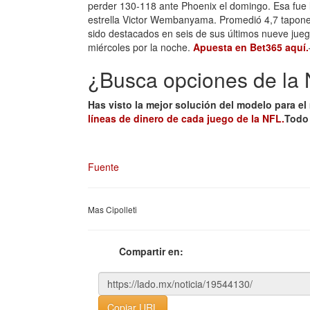
perder 130-118 ante Phoenix el domingo. Esa fue 
estrella Victor Wembanyama. Promedió 4,7 tapones
sido destacados en seis de sus últimos nueve juego
miércoles por la noche.
Apuesta en Bet365 aquí.
¿Busca opciones de la
Has visto la mejor solución del modelo para el
líneas de dinero de cada juego de la NFL.
Todo 
Fuente
Mas Cipolleti
Compartir en:
Copiar URL