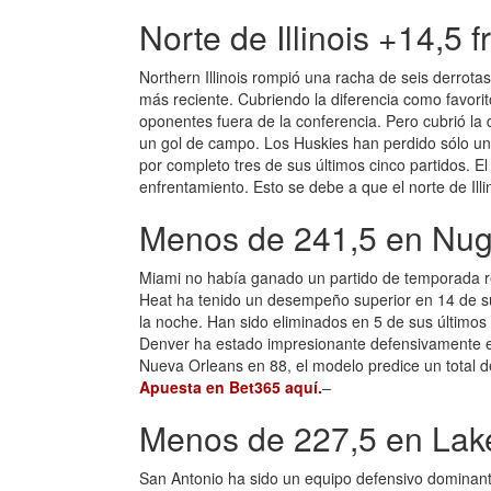
Norte de Illinois +14,5 
Northern Illinois rompió una racha de seis derrotas
más reciente. Cubriendo la diferencia como favorit
oponentes fuera de la conferencia. Pero cubrió la 
un gol de campo. Los Huskies han perdido sólo un
por completo tres de sus últimos cinco partidos. 
enfrentamiento. Esto se debe a que el norte de Illi
Menos de 241,5 en Nug
Miami no había ganado un partido de temporada re
Heat ha tenido un desempeño superior en 14 de sus 
la noche. Han sido eliminados en 5 de sus últimos 
Denver ha estado impresionante defensivamente 
Nueva Orleans en 88, el modelo predice un total d
Apuesta en Bet365 aquí.
–
Menos de 227,5 en Lake
San Antonio ha sido un equipo defensivo dominant