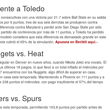
frente a Toledo
 consecutivas con una victoria por 21-7 sobre Ball State en su salida
os por 6 puntos, tres de sus seis derrotas se produjeron contra
diferencia contra Maryland y perdió ante San Diego State por sólo
 partido de conferencia por más de 11 puntos, y Toledo ha perdido
El modelo considera que esta diferencia es demasiado grande en este
nois cubrió el 65% de la simulación.
Apuesta en Bet365 aquí.
–
gets vs. Heat
gular en Denver en nueve años, cuando Nikola Jokic era novato. El
últimos 18 juegos, lo que llevó a un total inflado el miércoles por
7 encuentros con los Nuggets. algo difícil de superar en casa.
en casa esta temporada. Manteniendo a Phoenix en 111 puntos y a
e 238 puntos el miércoles. con pago insuficiente el 57% del tiempo
rs vs. Spurs
e esta temporada, permitiendo 103,8 puntos por partido antes de