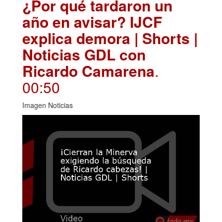
¿Por qué tardaron un
año en avisar? IJCF
explica demora | Shorts |
Noticias GDL con
Ricardo Camarena
.
00:50
Imagen Noticias