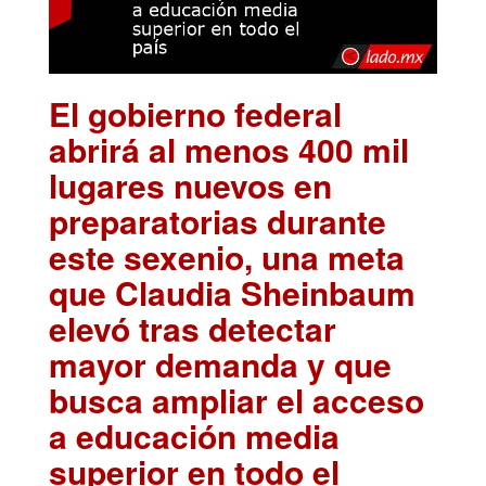
El gobierno federal
abrirá al menos 400 mil
lugares nuevos en
preparatorias durante
este sexenio, una meta
que Claudia Sheinbaum
elevó tras detectar
mayor demanda y que
busca ampliar el acceso
a educación media
superior en todo el