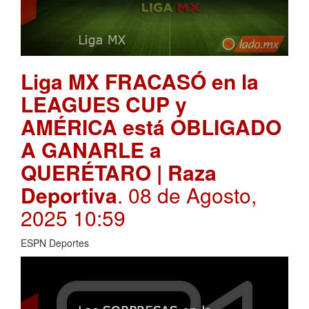
Liga MX FRACASÓ en la
LEAGUES CUP y
AMÉRICA está OBLIGADO
A GANARLE a
QUERÉTARO | Raza
Deportiva
. 08 de Agosto,
2025 10:59
ESPN Deportes