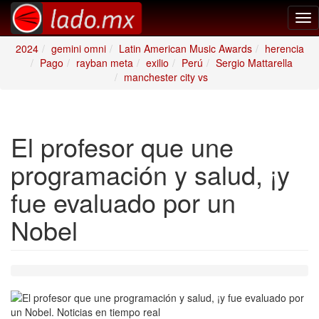
Tog
nav
2024
gemini omni
Latin American Music Awards
herencia
Pago
rayban meta
exilio
Perú
Sergio Mattarella
manchester city vs
El profesor que une
programación y salud, ¡y
fue evaluado por un
Nobel