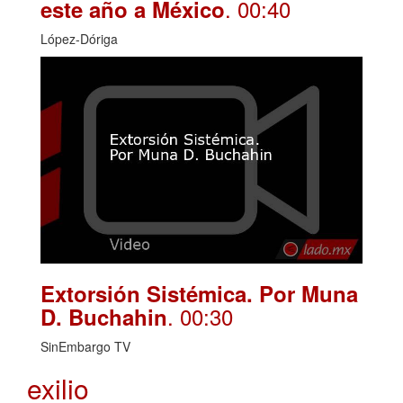
. 00:40
este año a México
López-Dóriga
Extorsión Sistémica. Por Muna
. 00:30
D. Buchahin
SinEmbargo TV
exilio