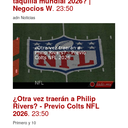
taquilla mundial 2026? |
. 23:50
Negocios W
adn Noticias
¿Otra vez traerán a Philip
Rivers? - Previo Colts NFL
. 23:50
2026
Primero y 10