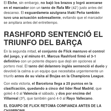
El
Elche
, sin embargo,
no bajó los brazos y logró acercarse
en el marcador
con un
tanto de Rafa Mir
(42’) justo antes del
descanso. El
exguardameta azulgrana Iñaki Peña también
tuvo una actuación sobresaliente
, evitando que el marcador
se ampliara antes del entretiempo.
RASHFORD SENTENCIÓ EL
TRIUNFO DEL BARÇA
En la segunda mitad,
el conjunto de Flick mantuvo el control
del juego, y al minuto 61, Marcus Rashford firmó el 3-1
definitivo
con un potente disparo que dejó sin opciones al
portero rival. El
tanto del delantero inglés sentenció el duelo
y
devolvió la calma a un equipo que necesitaba urgentemente un
triunfo
antes de su visita al Brujas en la Champions League
.
Con esta victoria,
el Barcelona llega a 25 puntos en la
clasificación, quedando a cinco del líder Real Madrid
, que
goleó 4-0 al
Valencia
el sábado, y
dos por encima del
Villarreal
(3º), que también ganó 4-0 al
Rayo Vallecano
.
EL EQUIPO DE FLICK RETOMA CONFIANZA ANTES DE LA
CHAMPIONS