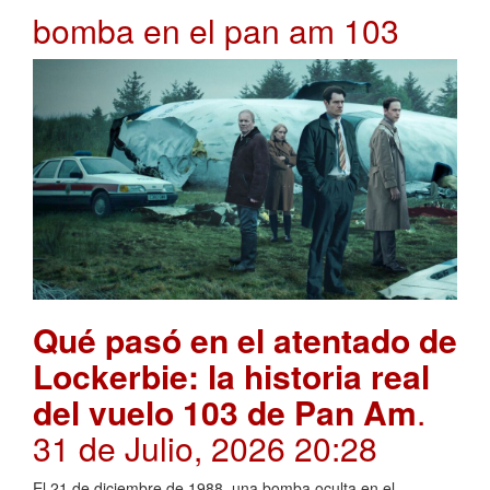
bomba en el pan am 103
Qué pasó en el atentado de
Lockerbie: la historia real
del vuelo 103 de Pan Am
.
31 de Julio, 2026 20:28
El 21 de diciembre de 1988, una bomba oculta en el