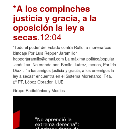
*A los compinches
justicia y gracia, a la
oposición la ley a
secas
.12:04
*Todo el poder del Estado contra Ruffo, a morenarcos
blindaje Por Luis Repper Jaramillo*
lrepperjaramillo@gmail.com La máxima político/popular
-anónima. No creada por Benito Juárez, menos, Porfirio
Díaz-: “a los amigos justicia y gracia, a los enemigos la
ley a secas” encuentra en el Sistema Morenarco: T4a,
2º PT, López Obrador, UIJE
Grupo Radiofónico y Medios