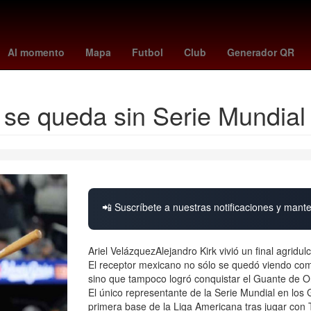
or
braut haaland
Muro fronterizo Estados Unidos-México
Semana
Al momento
Mapa
Futbol
Club
Generador QR
 se queda sin Serie Mundia
📲 Suscríbete a nuestras notificaciones y mante
Ariel VelázquezAlejandro Kirk vivió un final agrid
El receptor mexicano no sólo se quedó viendo como 
sino que tampoco logró conquistar el Guante de Or
El único representante de la Serie Mundial en los 
primera base de la Liga Americana tras jugar con