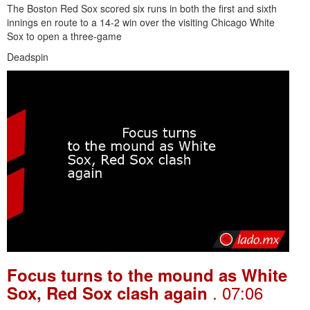
The Boston Red Sox scored six runs in both the first and sixth
innings en route to a 14-2 win over the visiting Chicago White
Sox to open a three-game
Deadspin
Focus turns to the mound as White
. 07:06
Sox, Red Sox clash again