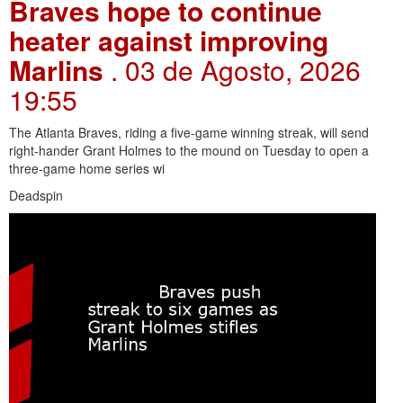
Braves hope to continue
heater against improving
Marlins
. 03 de Agosto, 2026
19:55
The Atlanta Braves, riding a five-game winning streak, will send
right-hander Grant Holmes to the mound on Tuesday to open a
three-game home series wi
Deadspin