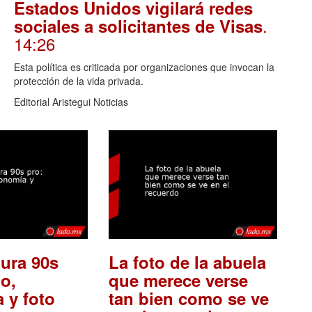
Estados Unidos vigilará redes
.
sociales a solicitantes de Visas
14:26
Esta política es criticada por organizaciones que invocan la
protección de la vida privada.
Editorial Aristegui Noticias
ura 90s
La foto de la abuela
o,
que merece verse
 y foto
tan bien como se ve