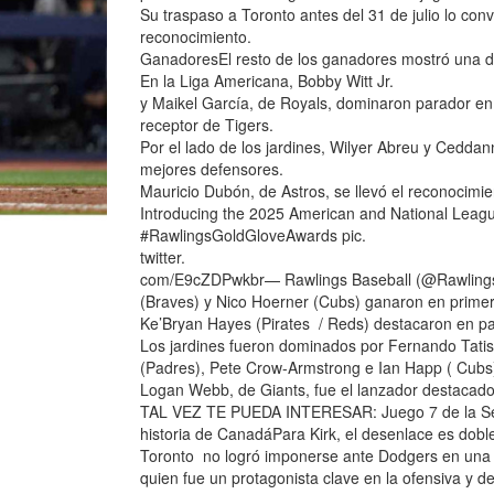
Su traspaso a Toronto antes del 31 de julio lo conv
reconocimiento.
GanadoresEl resto de los ganadores mostró una dis
En la Liga Americana, Bobby Witt Jr.
y Maikel García, de Royals, dominaron parador en c
receptor de Tigers.
Por el lado de los jardines, Wilyer Abreu y Cedda
mejores defensores.
Mauricio Dubón, de Astros, se llevó el reconocimie
Introducing the 2025 American and National Leag
#RawlingsGoldGloveAwards pic.
twitter.
com/E9cZDPwkbr— Rawlings Baseball (@RawlingsSp
(Braves) y Nico Hoerner (Cubs) ganaron en prime
Ke’Bryan Hayes (Pirates / Reds) destacaron en pa
Los jardines fueron dominados por Fernando Tatis 
(Padres), Pete Crow-Armstrong e Ian Happ ( Cubs) 
Logan Webb, de Giants, fue el lanzador destacado y 
TAL VEZ TE PUEDA INTERESAR: Juego 7 de la Serie
historia de CanadáPara Kirk, el desenlace es dobl
Toronto no logró imponerse ante Dodgers en una S
quien fue un protagonista clave en la ofensiva y 