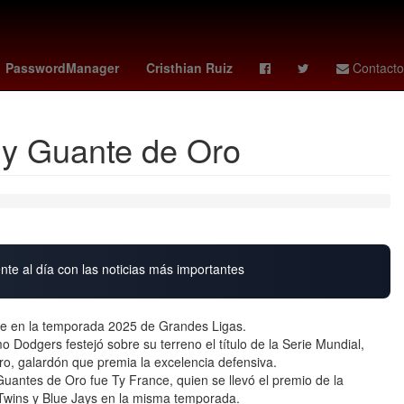
 Santa
Senador
Frente Frío
Erling Haaland
27 de marzo
PasswordManager
Cristhian Ruiz
Contacto
l y Guante de Oro
nte al día con las noticias más importantes
ulce en la temporada 2025 de Grandes Ligas.
Dodgers festejó sobre su terreno el título de la Serie Mundial,
o, galardón que premia la excelencia defensiva.
Guantes de Oro fue Ty France, quien se llevó el premio de la
 Twins y Blue Jays en la misma temporada.