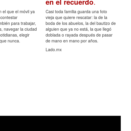
.
en el recuerdo
el que el móvil ya
Casi toda familia guarda una foto
 contestar
vieja que quiere rescatar: la de la
mbién para trabajar,
boda de los abuelos, la del bautizo de
s, navegar la ciudad
alguien que ya no está, la que llegó
otidianas, elegir
doblada o rayada después de pasar
 que nunca.
de mano en mano por años.
Lado.mx