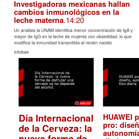
Investigadoras mexicanas hallan
cambios inmunológicos en la
.14:20
leche materna
Un análisis la UNAM identifica menor concentración de IgA y
mayor de IgG en la leche de mujeres con obsedidad, lo que
modifica la inmunidad transmitida al recién nacido
Infobae
Día Internacional
HUAWEI p
pro: diseñ
de la Cerveza: la
autonomía
nueva forma de