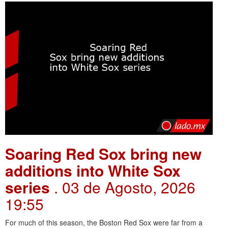
Soaring Red Sox bring new
additions into White Sox
series
. 03 de Agosto, 2026
19:55
For much of this season, the Boston Red Sox were far from a