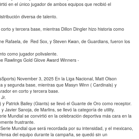
irtió en el único jugador de ambos equipos que recibió el
tribución diversa de talento.
orto y tercera base, mientras Dillon Dingler hizo historia como
nne Rafaela, de Red Sox, y Steven Kwan, de Guardians, fueron los
nto como jugador polivalente.
ue Rawlings Gold Glove Award Winners -
orts) November 3, 2025 En la Liga Nacional, Matt Olson
ra y segunda base, mientras que Masyn Winn ( Cardinals) y
rador en corto y tercera base.
Jr.
y Patrick Bailey (Giants) se llevó el Guante de Oro como receptor.
Javier Sanoja, de Marlins, se llevó la categoría de utility.
 Mundial se convirtió en la celebración deportiva más cara en la
emente frustrante.
erie Mundial que será recordada por su intensidad, y el mexicano,
defensa del equipo durante la campaña, se quedó sin un