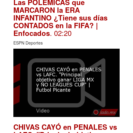
Las POLÉMICAS que
MARCARON la ERA
INFANTINO ¿Tiene sus días
CONTADOS en la FIFA? |
. 02:20
Enfocados
ESPN Deportes
CHIVAS CAYÓ en PENALES vs