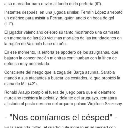
a su marcador para enviar al fondo de la portería (9").
Instantes después, en una jugada similar, Fermín López arrebató
un esférico para asistir a Ferran, quien anotó en boca de gol
(11").
El jugador valenciano celebró su tanto mostrando una camiseta
en memoria de las 229 víctimas mortales de las inundaciones en
la región de Valencia hace un año.
En ese momento, la euforia se apoderó de los azulgranas, que
bajaron la concentración mientras continuaban con la línea de
defensa muy adelantada.
Consciente del riesgo que la zaga del Barça asumía, Sarabia
mandó a sus atacantes a buscar los costados, lo que propició la
diana de Mir (42").
Ronald Araujo rompió el fuera de juego para que el delantero
murciano recibiera la pelota y, delante del uruguayo, rematara
ajustado al poste derecho del arquero polaco Wojciech Szczesny.
- "Nos comíamos el césped" -
En la segunda mitad, el cuadro culé ingresó en el césped con