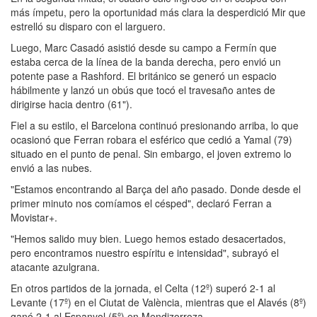
más ímpetu, pero la oportunidad más clara la desperdició Mir que
estrelló su disparo con el larguero.
Luego, Marc Casadó asistió desde su campo a Fermín que
estaba cerca de la línea de la banda derecha, pero envió un
potente pase a Rashford. El británico se generó un espacio
hábilmente y lanzó un obús que tocó el travesaño antes de
dirigirse hacia dentro (61").
Fiel a su estilo, el Barcelona continuó presionando arriba, lo que
ocasionó que Ferran robara el esférico que cedió a Yamal (79)
situado en el punto de penal. Sin embargo, el joven extremo lo
envió a las nubes.
"Estamos encontrando al Barça del año pasado. Donde desde el
primer minuto nos comíamos el césped", declaró Ferran a
Movistar+.
"Hemos salido muy bien. Luego hemos estado desacertados,
pero encontramos nuestro espíritu e intensidad", subrayó el
atacante azulgrana.
En otros partidos de la jornada, el Celta (12º) superó 2-1 al
Levante (17º) en el Ciutat de València, mientras que el Alavés (8º)
ganó 2-1 al Espanyol (5º) en Mendizorroza.