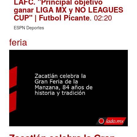
LAFC. "Principal objetivo
ganar LIGA MX y NO LEAGUES
. 02:20
CUP" | Futbol Picante
ESPN Deportes
feria