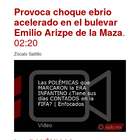
Provoca choque ebrio
acelerado en el bulevar
Emilio Arizpe de la Maza
.
02:20
Zócalo Saltillo