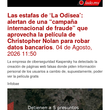
Las estafas de ‘La Odisea’:
alertan de una “campaña
internacional de fraude” que
aprovecha la película de
Christopher Nolan para robar
. 04 de Agosto,
datos bancarios
2026 11:50
La empresa de ciberseguridad Kaspersky ha detectado la
creación de páginas web falsas donde piden información
personal de los usuarios a cambio de, supuestamente, poder
ver la película gratis
Infobae