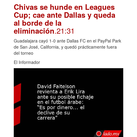
Chivas se hunde en Leagues
Cup; cae ante Dallas y queda
al borde de la
.21:31
eliminación
Guadalajara cayó 1-0 ante Dallas FC en el PayPal Park
de San José, California, y quedó prácticamente fuera
del torneo
El Informador