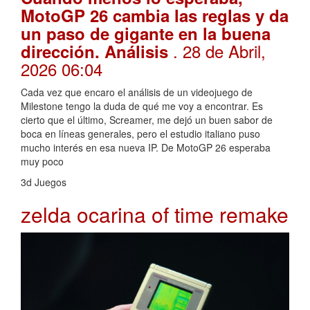
MotoGP 26 cambia las reglas y da
un paso de gigante en la buena
. 28 de Abril,
dirección. Análisis
2026 06:04
Cada vez que encaro el análisis de un videojuego de
Milestone tengo la duda de qué me voy a encontrar. Es
cierto que el último, Screamer, me dejó un buen sabor de
boca en líneas generales, pero el estudio italiano puso
mucho interés en esa nueva IP. De MotoGP 26 esperaba
muy poco
3d Juegos
zelda ocarina of time remake