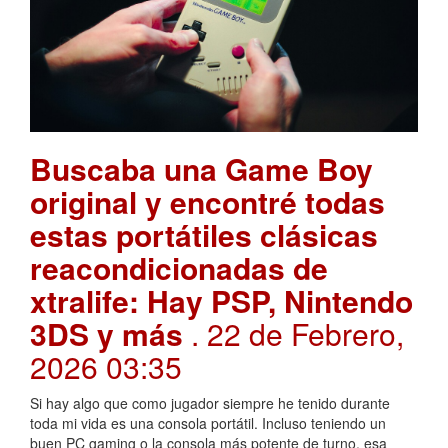
Buscaba una Game Boy
original y encontré todas
estas portátiles clásicas
reacondicionadas de
xtralife: Hay PSP, Nintendo
3DS y más
. 22 de Febrero,
2026 03:35
Si hay algo que como jugador siempre he tenido durante
toda mi vida es una consola portátil. Incluso teniendo un
buen PC gaming o la consola más potente de turno, esa