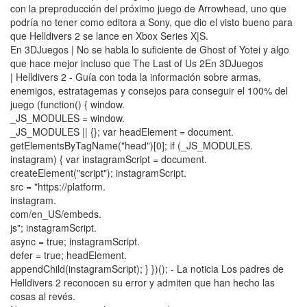
con la preproducción del próximo juego de Arrowhead, uno que
podría no tener como editora a Sony, que dio el visto bueno para
que Helldivers 2 se lance en Xbox Series X|S.
En 3DJuegos | No se habla lo suficiente de Ghost of Yotei y algo
que hace mejor incluso que The Last of Us 2En 3DJuegos
| Helldivers 2 - Guía con toda la información sobre armas,
enemigos, estratagemas y consejos para conseguir el 100% del
juego (function() { window.
_JS_MODULES = window.
_JS_MODULES || {}; var headElement = document.
getElementsByTagName("head")[0]; if (_JS_MODULES.
instagram) { var instagramScript = document.
createElement("script"); instagramScript.
src = "https://platform.
instagram.
com/en_US/embeds.
js"; instagramScript.
async = true; instagramScript.
defer = true; headElement.
appendChild(instagramScript); } })(); - La noticia Los padres de
Helldivers 2 reconocen su error y admiten que han hecho las
cosas al revés.