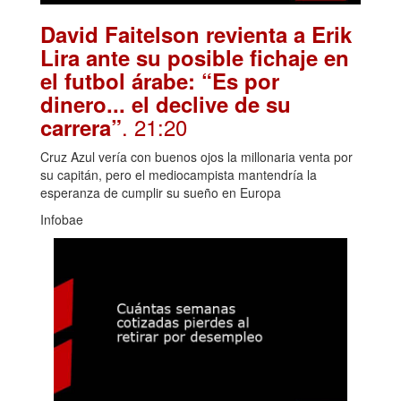
David Faitelson revienta a Erik
Lira ante su posible fichaje en
el futbol árabe: “Es por
dinero... el declive de su
. 21:20
carrera”
Cruz Azul vería con buenos ojos la millonaria venta por
su capitán, pero el mediocampista mantendría la
esperanza de cumplir su sueño en Europa
Infobae