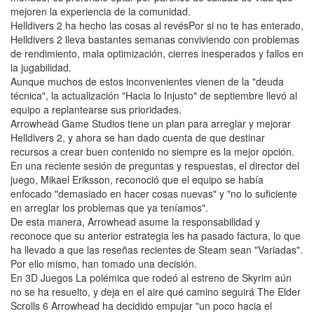
mejoren la experiencia de la comunidad.
Helldivers 2 ha hecho las cosas al revésPor si no te has enterado,
Helldivers 2 lleva bastantes semanas conviviendo con problemas
de rendimiento, mala optimización, cierres inesperados y fallos en
la jugabilidad.
Aunque muchos de estos inconvenientes vienen de la "deuda
técnica", la actualización "Hacia lo Injusto" de septiembre llevó al
equipo a replantearse sus prioridades.
Arrowhead Game Studios tiene un plan para arreglar y mejorar
Helldivers 2, y ahora se han dado cuenta de que destinar
recursos a crear buen contenido no siempre es la mejor opción.
En una reciente sesión de preguntas y respuestas, el director del
juego, Mikael Eriksson, reconoció que el equipo se había
enfocado "demasiado en hacer cosas nuevas" y "no lo suficiente
en arreglar los problemas que ya teníamos".
De esta manera, Arrowhead asume la responsabilidad y
reconoce que su anterior estrategia les ha pasado factura, lo que
ha llevado a que las reseñas recientes de Steam sean "Variadas".
Por ello mismo, han tomado una decisión.
En 3D Juegos La polémica que rodeó al estreno de Skyrim aún
no se ha resuelto, y deja en el aire qué camino seguirá The Elder
Scrolls 6 Arrowhead ha decidido empujar "un poco hacia el