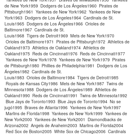
de New York1959 Dodgers de Los Ángeles1960 Pirates de
Pittsburgh1961 Yankees de New York1962 Yankees de New
York1963 Dodgers de Los Ángeles1964 Cardinals de St.
Louis1965 Dodgers de Los Ángeles1966 Orioles de
Baltimore1967 Cardinals de St.
Louis1968 Tigers de Detroit1969 Mets de New York1970
Orioles de Baltimore1971 Pirates de Pittsburgh1972 Athletics de
Oakland1973 Athletics de Oakland1974 Athletics de
Oakland1975 Reds de Cincinnati1976 Reds de Cincinnati1977
Yankees de New York1978 Yankees de New York1979 Pirates
de Pittsburgh1980 Phillies de Philadelphia1981 Dodgers de Los
Ángeles1982 Cardinals de St.
Louis1983 Orioles de Baltimore1984 Tigers de Detroit1985
Royals de Kansas City1986 Mets de New York1987 Twins de
Minnesota1988 Dodgers de Los Ángeles1989 Athletics de
Oakland1990 Reds de Cincinnati1991 Twins de Minnesota1992
Blue Jays de Toronto1993 Blue Jays de Toronto1994 No se
jugó1995 Braves de Atlanta1996 Yankees de New York1997
Marlins de Florida1998 Yankees de New York1999 Yankees de
New York2000 Yankees de New York2001 Diamondbacks de
Arizona2002 Angels de Anaheim2003 Marlins de Florida2004
Red Sox de Boston2005 White Sox de Chicago2006 Cardinals