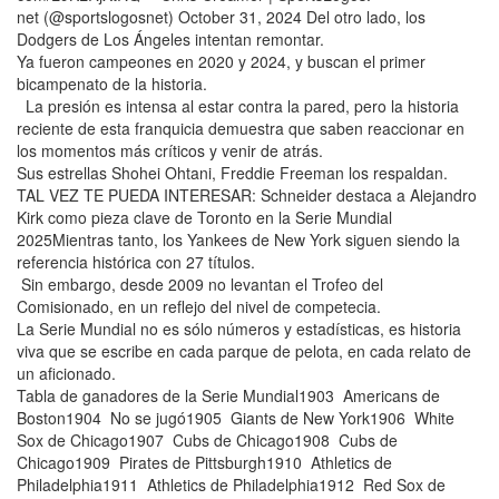
net (@sportslogosnet) October 31, 2024 Del otro lado, los
Dodgers de Los Ángeles intentan remontar.
Ya fueron campeones en 2020 y 2024, y buscan el primer
bicampenato de la historia.
La presión es intensa al estar contra la pared, pero la historia
reciente de esta franquicia demuestra que saben reaccionar en
los momentos más críticos y venir de atrás.
Sus estrellas Shohei Ohtani, Freddie Freeman los respaldan.
TAL VEZ TE PUEDA INTERESAR: Schneider destaca a Alejandro
Kirk como pieza clave de Toronto en la Serie Mundial
2025Mientras tanto, los Yankees de New York siguen siendo la
referencia histórica con 27 títulos.
Sin embargo, desde 2009 no levantan el Trofeo del
Comisionado, en un reflejo del nivel de competecia.
La Serie Mundial no es sólo números y estadísticas, es historia
viva que se escribe en cada parque de pelota, en cada relato de
un aficionado.
Tabla de ganadores de la Serie Mundial1903 Americans de
Boston1904 No se jugó1905 Giants de New York1906 White
Sox de Chicago1907 Cubs de Chicago1908 Cubs de
Chicago1909 Pirates de Pittsburgh1910 Athletics de
Philadelphia1911 Athletics de Philadelphia1912 Red Sox de