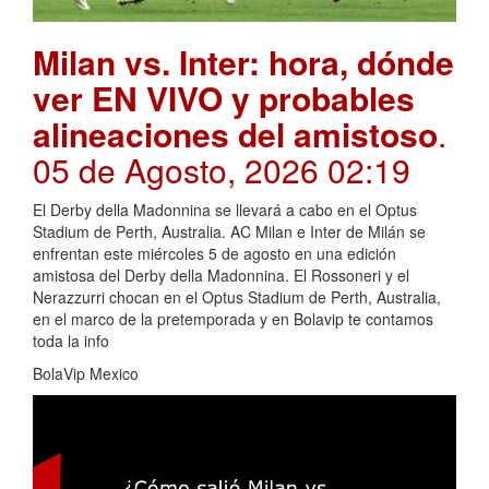
Milan vs. Inter: hora, dónde
ver EN VIVO y probables
alineaciones del amistoso
.
05 de Agosto, 2026 02:19
El Derby della Madonnina se llevará a cabo en el Optus
Stadium de Perth, Australia. AC Milan e Inter de Milán se
enfrentan este miércoles 5 de agosto en una edición
amistosa del Derby della Madonnina. El Rossoneri y el
Nerazzurri chocan en el Optus Stadium de Perth, Australia,
en el marco de la pretemporada y en Bolavip te contamos
toda la info
BolaVip Mexico