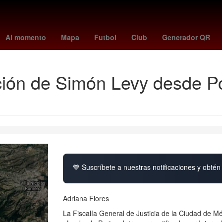
l palace
rangers - giants
andrés gudiño
quién es el r1
Gerard
Al momento
Mapa
Futbol
Club
Generador QR
ón de Simón Levy desde Por
💙 Suscríbete a nuestras notificaciones y obtén 
Adriana Flores
La Fiscalía General de Justicia de la Ciudad de Mé