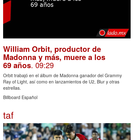
William Orbit, productor de
Madonna y más, muere a los
. 09:29
69 años
Orbit trabajó en el álbum de Madonna ganador del Grammy
Ray of Light, así como en lanzamientos de U2, Blur y otras
estrellas.
Billboard Español
taf