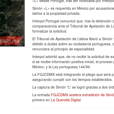
«L» desde Portugal, tras ser notificada por Interpol
Simón «L» es requerido en México por acusaciones
daños a la propiedad privada.
Interpol Portugal comunicó que, tras la detenció
comparecencia ante el Tribunal de Apelación de Li
formalizar la solicitud.
El Tribunal de Apelación de Lisboa liberó a Simón 
debido a dudas sobre su ciudadanía portuguesa, d
renunciara al principio de especialidad.
Interpol advirtió que, de no recibir la solicitud de 
si se recibe información positiva inicial, el proces
México, y la Ley portuguesa 144/99.
La FGJCDMX está integrando el pliego que será pr
asegurando cumplir con los tiempos establecidos.
La captura de Simón “L” se logró gracias a dos ór
La entrada
FGJCDMX acelera extradición de Simón 
primero en
La Querella Digital
.