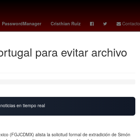
o Fernández Noroña
Gobierno
gilberto mora
Pago
PasswordManager
Cristhian Ruiz
Contacto
tugal para evitar archivo
noticias en tiempo real
xico (FGJCDMX) alista la solicitud formal de extradición de Simón