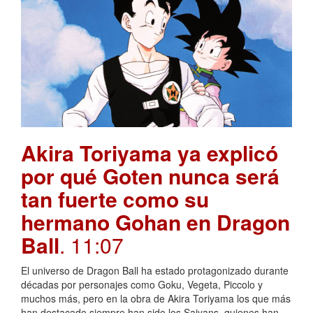
Akira Toriyama ya explicó
por qué Goten nunca será
tan fuerte como su
hermano Gohan en Dragon
Ball
. 11:07
El universo de Dragon Ball ha estado protagonizado durante
décadas por personajes como Goku, Vegeta, Piccolo y
muchos más, pero en la obra de Akira Toriyama los que más
han destacado siempre han sido los Saiyans, quienes han