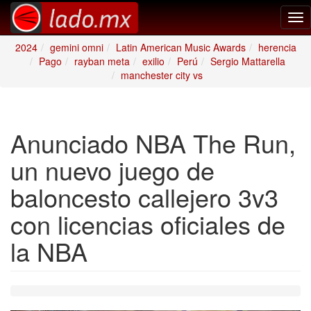
Tog
nav
2024
gemini omni
Latin American Music Awards
herencia
Pago
rayban meta
exilio
Perú
Sergio Mattarella
manchester city vs
Anunciado NBA The Run,
un nuevo juego de
baloncesto callejero 3v3
con licencias oficiales de
la NBA