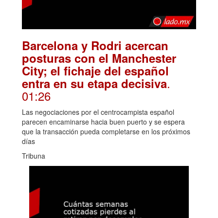
Barcelona y Rodri acercan
posturas con el Manchester
City; el fichaje del español
.
entra en su etapa decisiva
01:26
Las negociaciones por el centrocampista español
parecen encaminarse hacia buen puerto y se espera
que la transacción pueda completarse en los próximos
días
Tribuna