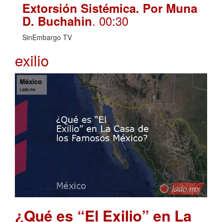
Extorsión Sistémica. Por Muna
. 00:30
D. Buchahin
SinEmbargo TV
exilio
¿Qué es “El Exilio” en La