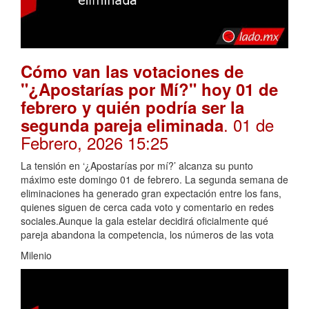
Cómo van las votaciones de
"¿Apostarías por Mí?" hoy 01 de
febrero y quién podría ser la
. 01 de
segunda pareja eliminada
Febrero, 2026 15:25
La tensión en ‘¿Apostarías por mí?’ alcanza su punto
máximo este domingo 01 de febrero. La segunda semana de
eliminaciones ha generado gran expectación entre los fans,
quienes siguen de cerca cada voto y comentario en redes
sociales.Aunque la gala estelar decidirá oficialmente qué
pareja abandona la competencia, los números de las vota
Milenio