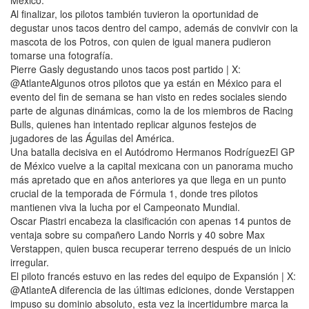
México.
Al finalizar, los pilotos también tuvieron la oportunidad de
degustar unos tacos dentro del campo, además de convivir con la
mascota de los Potros, con quien de igual manera pudieron
tomarse una fotografía.
Pierre Gasly degustando unos tacos post partido | X:
@AtlanteAlgunos otros pilotos que ya están en México para el
evento del fin de semana se han visto en redes sociales siendo
parte de algunas dinámicas, como la de los miembros de Racing
Bulls, quienes han intentado replicar algunos festejos de
jugadores de las Águilas del América.
Una batalla decisiva en el Autódromo Hermanos RodríguezEl GP
de México vuelve a la capital mexicana con un panorama mucho
más apretado que en años anteriores ya que llega en un punto
crucial de la temporada de Fórmula 1, donde tres pilotos
mantienen viva la lucha por el Campeonato Mundial.
Oscar Piastri encabeza la clasificación con apenas 14 puntos de
ventaja sobre su compañero Lando Norris y 40 sobre Max
Verstappen, quien busca recuperar terreno después de un inicio
irregular.
El piloto francés estuvo en las redes del equipo de Expansión | X:
@AtlanteA diferencia de las últimas ediciones, donde Verstappen
impuso su dominio absoluto, esta vez la incertidumbre marca la