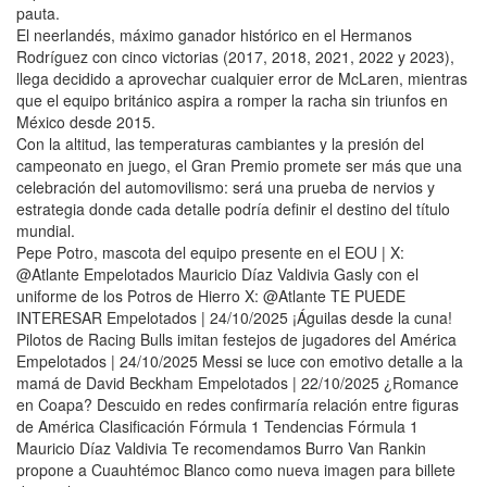
pauta.
El neerlandés, máximo ganador histórico en el Hermanos
Rodríguez con cinco victorias (2017, 2018, 2021, 2022 y 2023),
llega decidido a aprovechar cualquier error de McLaren, mientras
que el equipo británico aspira a romper la racha sin triunfos en
México desde 2015.
Con la altitud, las temperaturas cambiantes y la presión del
campeonato en juego, el Gran Premio promete ser más que una
celebración del automovilismo: será una prueba de nervios y
estrategia donde cada detalle podría definir el destino del título
mundial.
Pepe Potro, mascota del equipo presente en el EOU | X:
@Atlante Empelotados Mauricio Díaz Valdivia Gasly con el
uniforme de los Potros de Hierro X: @Atlante TE PUEDE
INTERESAR Empelotados | 24/10/2025 ¡Águilas desde la cuna!
Pilotos de Racing Bulls imitan festejos de jugadores del América
Empelotados | 24/10/2025 Messi se luce con emotivo detalle a la
mamá de David Beckham Empelotados | 22/10/2025 ¿Romance
en Coapa? Descuido en redes confirmaría relación entre figuras
de América Clasificación Fórmula 1 Tendencias Fórmula 1
Mauricio Díaz Valdivia Te recomendamos Burro Van Rankin
propone a Cuauhtémoc Blanco como nueva imagen para billete