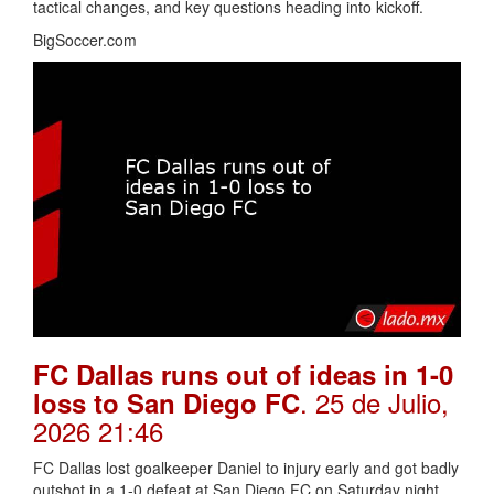
tactical changes, and key questions heading into kickoff.
BigSoccer.com
FC Dallas runs out of ideas in 1-0
. 25 de Julio,
loss to San Diego FC
2026 21:46
FC Dallas lost goalkeeper Daniel to injury early and got badly
outshot in a 1-0 defeat at San Diego FC on Saturday night.