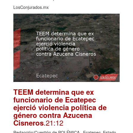
LosConjurados.mx
TEEM determina que ex
funcionario de Ecatepec
ejerció violencia política de
género contra Azucena
.21:12
Cisneros
Redacción/Cuestión de POLÉMICA Ecatepec, Estado