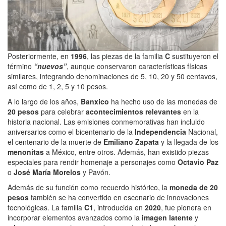
Posteriormente, en
1996
, las piezas de la familia
C
sustituyeron el
término
“nuevos”
, aunque conservaron características físicas
similares, integrando denominaciones de 5, 10, 20 y 50 centavos,
así como de 1, 2, 5 y 10 pesos.
A lo largo de los años,
Banxico
ha hecho uso de las monedas de
20 pesos
para celebrar
acontecimientos relevantes
en la
historia nacional. Las emisiones conmemorativas han incluido
aniversarios como el bicentenario de la
Independencia
Nacional,
el centenario de la muerte de
Emiliano Zapata
y la llegada de los
menonitas
a México, entre otros. Además, han existido piezas
especiales para rendir homenaje a personajes como
Octavio Paz
o
José María Morelos
y Pavón.
Además de su función como recuerdo histórico, la
moneda de 20
pesos
también se ha convertido en escenario de innovaciones
tecnológicas. La familia
C1
, introducida en
2020
, fue pionera en
incorporar elementos avanzados como la
imagen latente
y