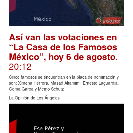
Así van las votaciones en
“La Casa de los Famosos
México”, hoy 6 de agosto
.
20:12
Cinco famosos se encuentran en la placa de nominación y
son: Ximena Herrera, Masad Altamimi, Ernesto Laguardia,
Gema Garoa y Memo Schutz
La Opinión de Los Ángeles