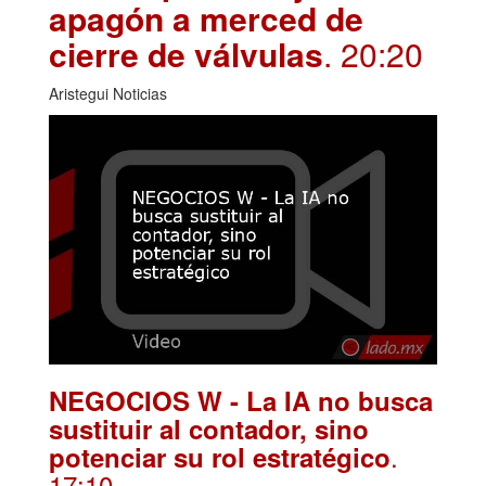
apagón a merced de
cierre de válvulas
. 20:20
Aristegui Noticias
NEGOCIOS W - La IA no busca
sustituir al contador, sino
.
potenciar su rol estratégico
17:10