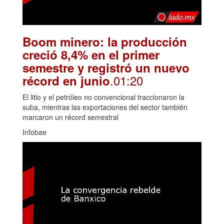
Boom minero: la producción
creció 8,4% en el primer
semestre y registró un nuevo
.01:20
récord en junio
El litio y el petróleo no convencional traccionaron la
suba, mientras las exportaciones del sector también
marcaron un récord semestral
Infobae