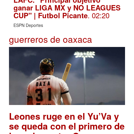
ganar LIGA MX y NO LEAGUES
. 02:20
CUP" | Futbol Picante
ESPN Deportes
guerreros de oaxaca
Leones ruge en el Yu’Va y
se queda con el primero de