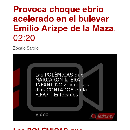
Provoca choque ebrio
acelerado en el bulevar
Emilio Arizpe de la Maza
.
02:20
Zócalo Saltillo