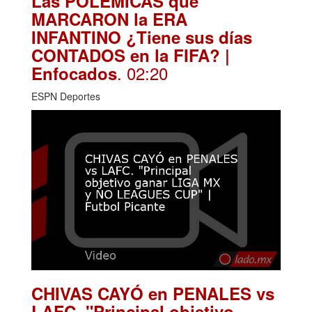
Las POLÉMICAS que
MARCARON la ERA
INFANTINO ¿Tiene sus días
CONTADOS en la FIFA? |
. 02:20
Enfocados
ESPN Deportes
CHIVAS CAYÓ en PENALES vs
LAFC. "Principal objetivo