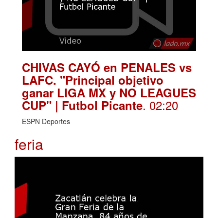
CHIVAS CAYÓ en PENALES vs
LAFC. "Principal objetivo
ganar LIGA MX y NO LEAGUES
. 02:20
CUP" | Futbol Picante
ESPN Deportes
feria