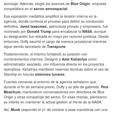
alunizaje. Además, elogió los avances de
Blue Origin
, empresa
competidora en el
sector aeroespacial
.
Esa exposición mediática amplificó la tensión interna en la
agencia, donde continúa el proceso para definir su conducción
definitiva.
Jared Isaacman
, astronauta privado y empresario, fue
nominado por
Donald Trump
para encabezar la
NASA
, aunque
su designación fue retirada en mayo por razones políticas. Desde
entonces, Duffy asumió el cargo de manera provisional mientras
sigue siendo secretario de
Transporte
.
Posteriormente, el interino fortaleció su posición con
nombramientos internos. Designó a
Amit Kshatriya
como
administrador asociado, con influencia directa en los proyectos
operativos. Kshatriya manifestó reservas técnicas sobre el uso de
Starship en futuras
misiones lunares
.
Fuentes cercanas al entorno de la agencia señalaron que
durante el fin de semana previo, Duffy y su jefe de gabinete,
Pete
Meachum
, mantuvieron conversaciones con directivos de Blue
Origin y otras compañías del sector. En esas charlas, plantearon
su interés en mantener la actual gestión al frente de la NASA.
Así,
Musk
respondió el 21 de octubre a esas maniobras con una