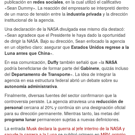
publicación en
redes sociales
, en la cual utilizó el calificativo
«Sean Dummy». La reacción del empresario se interpretó dentro
de un marco de tensión entre la
industria privada
y la dirección
institucional de la agencia.
Una declaración de la NASA divulgada ese mismo día destacó:
«Sean agradece que el Presidente le haya dado la oportunidad
de dirigir la NASA. Bajo su dirección, Sean enfocado la agencia
en un objetivo claro: asegurar que
Estados Unidos regrese a la
Luna antes que China
«.
En esa comunicación,
Duffy
también señaló que «la
NASA
podría beneficiarse de formar parte del
Gabinete
, quizás incluso
del
Departamento de Transporte
«. La idea de integrar la
agencia en esa estructura federal abrió un debate sobre su
autonomía administrativa
.
Finalmente, diversas fuentes del sector confirmaron que la
controversia persiste. La agencia atraviesa una
reducción de
personal
cercana al 20% y continúa sin una designación oficial
para su dirección permanente. Mientras tanto, las metas del
programa lunar
permanecen sujetas a nuevas definiciones.
La entrada
Musk declara la guerra al jefe interino de la NASA y
sacude la carrera a la Luna
se publicó primero en
MPV: opinión,