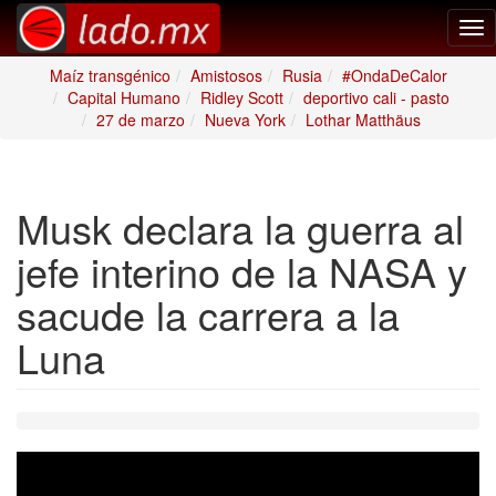
Tog
nav
Maíz transgénico
Amistosos
Rusia
#OndaDeCalor
Capital Humano
Ridley Scott
deportivo cali - pasto
27 de marzo
Nueva York
Lothar Matthäus
Musk declara la guerra al
jefe interino de la NASA y
sacude la carrera a la
Luna