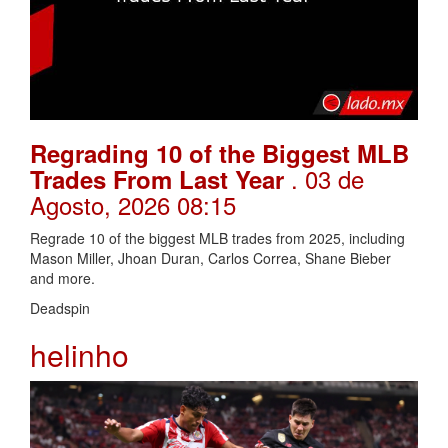
Regrading 10 of the Biggest MLB
. 03 de
Trades From Last Year
Agosto, 2026 08:15
Regrade 10 of the biggest MLB trades from 2025, including
Mason Miller, Jhoan Duran, Carlos Correa, Shane Bieber
and more.
Deadspin
helinho