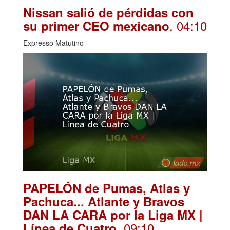
Nissan salió de pérdidas con
. 04:10
su primer CEO mexicano
Expresso Matutino
PAPELÓN de Pumas, Atlas y
Pachuca... Atlante y Bravos
DAN LA CARA por la Liga MX |
. 09:10
Línea de Cuatro