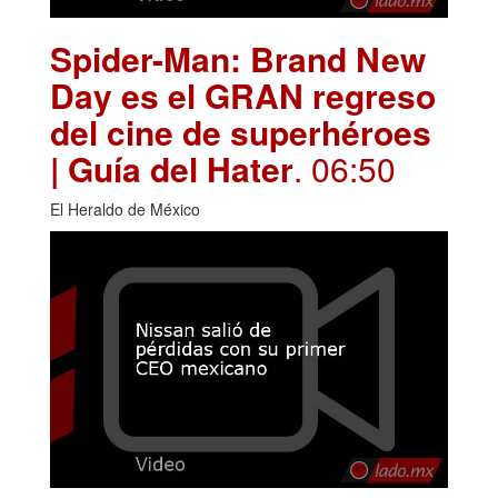
Spider-Man: Brand New
Day es el GRAN regreso
del cine de superhéroes
| Guía del Hater
. 06:50
El Heraldo de México