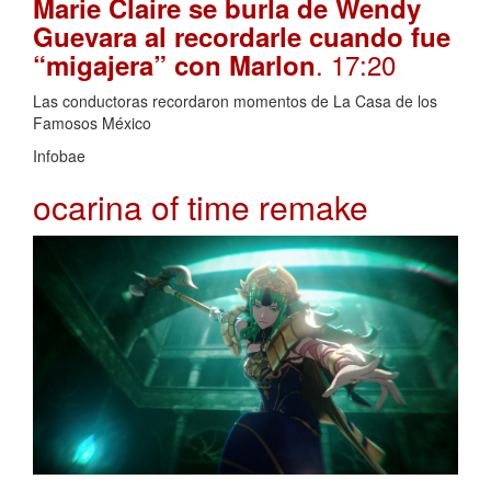
Marie Claire se burla de Wendy
Guevara al recordarle cuando fue
. 17:20
“migajera” con Marlon
Las conductoras recordaron momentos de La Casa de los
Famosos México
Infobae
ocarina of time remake