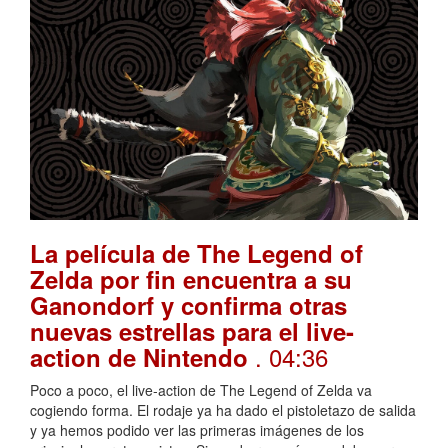
La película de The Legend of
Zelda por fin encuentra a su
Ganondorf y confirma otras
nuevas estrellas para el live-
. 04:36
action de Nintendo
Poco a poco, el live-action de The Legend of Zelda va
cogiendo forma. El rodaje ya ha dado el pistoletazo de salida
y ya hemos podido ver las primeras imágenes de los