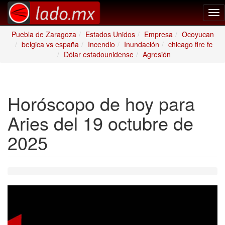
Tog
nav
Puebla de Zaragoza
Estados Unidos
Empresa
Ocoyucan
belgica vs españa
Incendio
Inundación
chicago fire fc
Dólar estadounidense
Agresión
Horóscopo de hoy para
Aries del 19 octubre de
2025