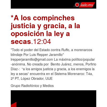
*A los compinches
justicia y gracia, a la
oposición la ley a
secas
.12:04
*Todo el poder del Estado contra Ruffo, a morenarcos
blindaje Por Luis Repper Jaramillo*
lrepperjaramillo@gmail.com La máxima político/popular
-anónima. No creada por Benito Juárez, menos, Porfirio
Díaz-: “a los amigos justicia y gracia, a los enemigos la
ley a secas” encuentra en el Sistema Morenarco: T4a,
2º PT, López Obrador, UIJE
Grupo Radiofónico y Medios