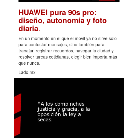
HUAWEI pura 90s pro:
diseño, autonomía y foto
.
diaria
En un momento en el que el móvil ya no sirve solo
para contestar mensajes, sino también para
trabajar, registrar recuerdos, navegar la ciudad y
resolver tareas cotidianas, elegir bien importa más
que nunca.
Lado.mx