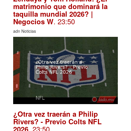
matrimonio que dominará la
taquilla mundial 2026? |
. 23:50
Negocios W
adn Noticias
¿Otra vez traerán a Philip
Rivers? - Previo Colts NFL
. 23:50
2026