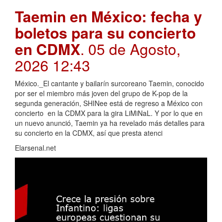
Taemin en México: fecha y
boletos para su concierto
en CDMX
. 05 de Agosto,
2026 12:43
México._El cantante y bailarín surcoreano Taemin, conocido
por ser el miembro más joven del grupo de K-pop de la
segunda generación, SHINee está de regreso a México con
concierto en la CDMX para la gira LiMiNaL. Y por lo que en
un nuevo anunció, Taemin ya ha revelado más detalles para
su concierto en la CDMX, así que presta atenci
Elarsenal.net