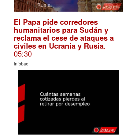
El Papa pide corredores
humanitarios para Sudán y
reclama el cese de ataques a
.
civiles en Ucrania y Rusia
05:30
Infobae