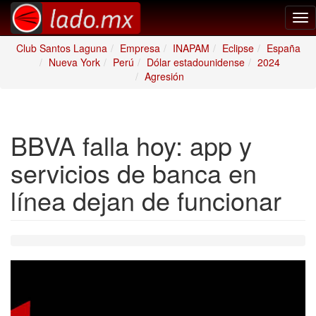
Tog
nav
Club Santos Laguna
Empresa
INAPAM
Eclipse
España
Nueva York
Perú
Dólar estadounidense
2024
Agresión
BBVA falla hoy: app y
servicios de banca en
línea dejan de funcionar