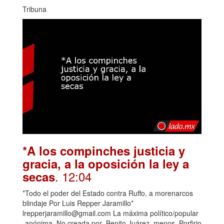
Tribuna
*A los compinches justicia y
gracia, a la oposición la ley a
. 12:04
secas
*Todo el poder del Estado contra Ruffo, a morenarcos
blindaje Por Luis Repper Jaramillo*
lrepperjaramillo@gmail.com La máxima político/popular
-anónima. No creada por Benito Juárez, menos, Porfirio