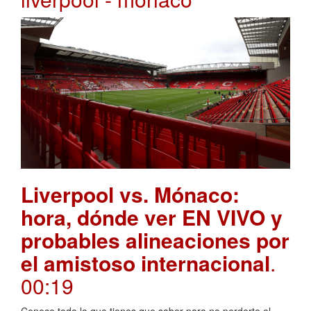
Liverpool vs. Mónaco:
hora, dónde ver EN VIVO y
probables alineaciones por
el amistoso internacional
.
00:19