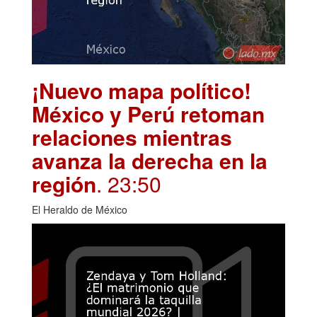
¡Nuevo mapa político!
México y Perú retoman
relaciones mientras
avanza la derecha en la
región
. 23:50
El Heraldo de México