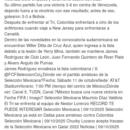
Su último partido fue una victoria 3-6 en contra de Venezuela,
dejando fuera a la vinotinto con ese resultado; antes de eso,
golearon 3-0 a Bolivia.
Después de enfrentar al Tri, Colombia enfrentará a otro de los
anfitriones cuando viaje a New Jersey para enfrentarse a
Canadá.
Dentro de las novedades en la convocatoria sudamericana se
encuentran Willer Ditta de Cruz Azul, quien ingresa a la lista
debido a la lesión de Yerry Mina, también se mantiene James
Rodríguez de Club León, Juan Fernando Quintero de River Plate
y Alvaro Angulo de Pumas.
James Rodríguez encabeza la lista colombiana | X:
@FCFSeleccionCol¿Dónde ver el partido amistoso de la
Selección Mexicana?Fecha: Sábado 11 de octubreSede: AT&T
StadiumHorario: 7:00 PM (tiempo del centro de México)Dónde
ver: Canal 5, TUDN, Canal 7México busca una nueva victoria en
Fecha FIFA | Imago7 Selección Mexicana Mauricio Díaz Valdivia
El Tri se enfrenta al equipo de Nestor Lorenzo RÉCORD TE
PUEDE INTERESAR Selección Mexicana | 09/10/2025 Selección
Mexicana ya está en Dallas para amistoso contra Colombia
Selección Mexicana | 09/10/2025 Chucky Lozano acepta fracaso
de la Selección Mexicana en Qatar 2022 Noticias | 09/10/2025