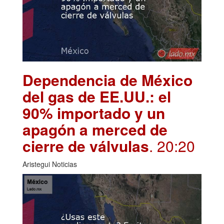
Dependencia de México
del gas de EE.UU.: el
90% importado y un
apagón a merced de
cierre de válvulas
. 20:20
Aristegui Noticias