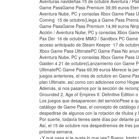
Aventuras navideñas 15 de octubre Aventura / Pl
Game PassGame Pass Premium 39,99 euros Eterna
Aventura Nube, PC y consolas Xbox Game Pass 
Coming 15 de octubre(Llega a Game Pass Premi
Game PassGame Pass Premium 14,99 euros Ninja
Acción / Aventura Nube, PC y consolas Xbox G
Pax Dei 16 de octubre MMO / Sandbox PC Game
acceso anticipado de Steam Keeper 17 de octub
Xbox Game Pass UltimatePC Game Pass No anunci
Aventura Nube, PC y consolas Xbox Game Pass 
Gaiden 4 21 de octubre(Lanzamiento con Game P
UltimatePC Game Pass 69,99 euros Merece la pena 
juegos anteriores, el mes de octubre en Game Pass
plan Ultimate, así como con adiciones como Hogwa
Además, si nos pasamos por la sección de recom
Grounded 2, Age of Empires II: Definitive Edition o 
Los juegos que desaparecen del servicioPese a q
catálogo de Game Pass, el concepto de catálogo d
despedirse de algunos con la rotación de títulos y 
Por suerte, todavía tienes siete días por delante p
Así, el 15 de octubre nos despediremos de tres ju
próxima semana.
¿Y qué pasa si te gusta lo que ves? Bueno, hast