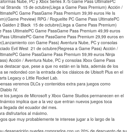
ataformas Nube, PC y Xbox Series X /S Game Pass UltimatePC
l Strands 15 de octubre(Llega a Game Pass Premium) Acción /
UltimatePC Game PassGame Pass Premium 39,99 euros He Is
um)(Game Preview) RPG / Roguelite PC Game Pass UltimatePC
 Gaiden 2 Black 15 de octubre(Llega a Game Pass Premium)
ame Pass UltimatePC Game PassGame Pass Premium 49,99 euros
 Pass UltimatePC Game PassGame Pass Premium 29,99 euros en
re(Lanzamiento con Game Pass) Aventura Nube, PC y consolas
ado Evil West 21 de octubre(Regresa a Game Pass) Acción /
UltimatePC Game PassGame Pass Premium 59,99 euros Ninja
ass) Acción / Aventura Nube, PC y consolas Xbox Game Pass
destacar que, pese a que no están en la lista, además de los
 se redondeó con la entrada de los clásicos de Ubisoft Plus en el
rts Legacy o Little Rocket Lab.
pensas veremos DLCs y contenidos extra para juegos como
Diablo IV.
ue los juegos de Microsoft y Xbox Game Studios permanecen en el
inámico implica que a la vez que entran nuevos juegos toca
la llegada del ecuador del mes.
ara disfrutarlos al máximo.
egos que muy probablemente te interese jugar a lo largo de la
a su desaparición puedes comprarlos con un 20% de descuento de su