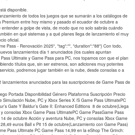
stá disponible.
anzamiento de todos los juegos que se sumarán a los catálogos de
Premium entre hoy mismo y pasado el ecuador de octubre a
e entender a golpe de vista, de modo que no solo sabrás cuándo
también en qué sistemas y a qué planes llega de lanzamiento el muy
io oficial.
Game Pass - Renovación 2025", "tag":"", "duration":"88"} Con todo,
nuevos lanzamientos día 1 anunciados (los cuales apuntan
e Pass Ultimate y Game Pass para PC, nos topamos con que el plan
iendo títulos que, sin ser estrenos, son adiciones muy potentes
 servicio, podremos jugar también en la nube, desde consolas o a
 12 lanzamientos anunciados para las suscripciones de Game Pass de
go Portada Disponibilidad Género Plataforma Suscripción Precio
re Simulación Nube, PC y Xbox Series X /S Game Pass UltimatePC
s Gate Y Baldur’s Gate II: Enhanced Editions 8 de octubre(Llega
C y consolas Xbox Game Pass UltimatePC Game PassGame Pass
 14 de octubre Acción y aventura Nube, PC y consolas Xbox Game
,49 euros Ball x Pit 15 de octubre(Lanzamiento con Game Pass)
ame Pass Ultimate PC Game Pass 14,99 en la eShop The Grinch: