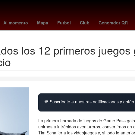
spaña
Fox Sports
clima mexicali
Play-off
andré jardine
kate 
Al momento
Mapa
Futbol
Club
Generador QR
s los 12 primeros juegos gr
cio
💙 Suscríbete a nuestras notificaciones y obtén 
La primera hornada de juegos de Game Pass golpea
unirnos a intrépidos aventureros, convertirnos en 
Tim Schaffer a los videojuegos y, si todo lo anteri