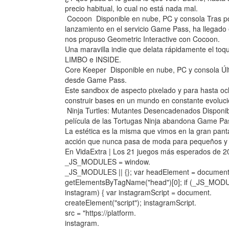
precio habitual, lo cual no está nada mal.
Cocoon Disponible en nube, PC y consola Tras 
lanzamiento en el servicio Game Pass, ha llegado 
nos propuso Geometric Interactive con Cocoon.
Una maravilla indie que delata rápidamente el toq
LIMBO e INSIDE.
Core Keeper Disponible en nube, PC y consola Últ
desde Game Pass.
Este sandbox de aspecto pixelado y para hasta o
construir bases en un mundo en constante evoluci
Ninja Turtles: Mutantes Desencadenados Disponib
película de las Tortugas Ninja abandona Game Pass
La estética es la misma que vimos en la gran panta
acción que nunca pasa de moda para pequeños y gr
En VidaExtra | Los 21 juegos más esperados de 20
_JS_MODULES = window.
_JS_MODULES || {}; var headElement = document
getElementsByTagName("head")[0]; if (_JS_MOD
instagram) { var instagramScript = document.
createElement("script"); instagramScript.
src = "https://platform.
instagram.