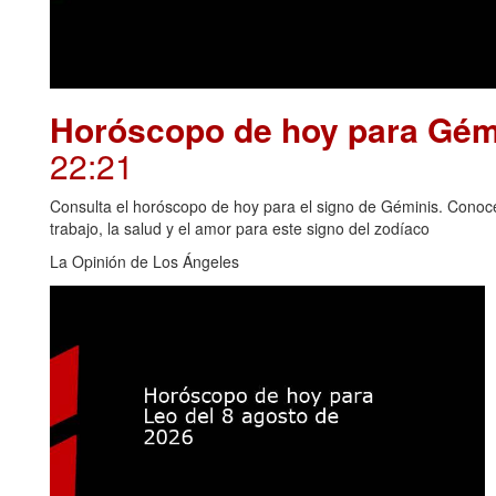
Horóscopo de hoy para Gémi
22:21
Consulta el horóscopo de hoy para el signo de Géminis. Conoce 
trabajo, la salud y el amor para este signo del zodíaco
La Opinión de Los Ángeles