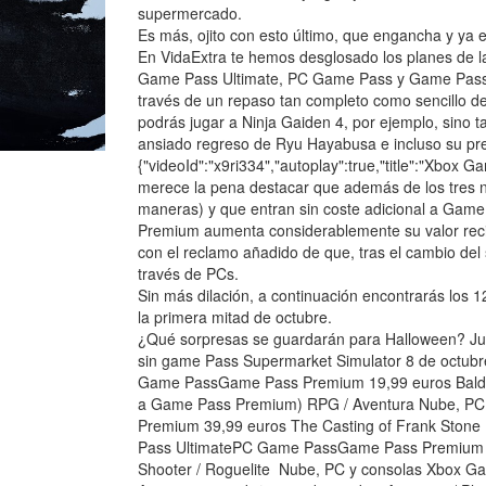
supermercado.
Es más, ojito con esto último, que engancha y ya e
En VidaExtra te hemos desglosado los planes de l
Game Pass Ultimate, PC Game Pass y Game Pass 
través de un repaso tan completo como sencillo d
podrás jugar a Ninja Gaiden 4, por ejemplo, sino 
ansiado regreso de Ryu Hayabusa e incluso su prec
{"videoId":"x9ri334","autoplay":true,"title":"Xbox 
merece la pena destacar que además de los tres 
maneras) y que entran sin coste adicional a Gam
Premium aumenta considerablemente su valor recib
con el reclamo añadido de que, tras el cambio del
través de PCs.
Sin más dilación, a continuación encontrarás los
la primera mitad de octubre.
¿Qué sorpresas se guardarán para Halloween? Jue
sin game Pass Supermarket Simulator 8 de octub
Game PassGame Pass Premium 19,99 euros Baldur’
a Game Pass Premium) RPG / Aventura Nube, P
Premium 39,99 euros The Casting of Frank Stone
Pass UltimatePC Game PassGame Pass Premium 28
Shooter / Roguelite Nube, PC y consolas Xbox G