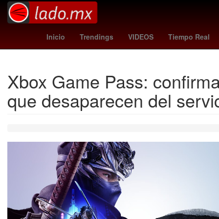
Estados Unidos
Ocoyucan
belgica vs e
Inicio
Trendings
VIDEOS
Tiempo Real
Xbox Game Pass: confirmado
que desaparecen del servi