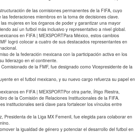
tructuración de las comisiones permanentes de la FIFA, cuyo
 de las federaciones miembros en la toma de decisiones clave.
 las mujeres en los órganos de poder y garantizar una mayor
endo así un futbol más inclusivo y representativo a nivel global.
s mexicanos en FIFA | MEXSPORTPara México, estos cambios
 FMF logró colocar a cuatro de sus destacados representantes en
nacional.
iso de la federación mexicana con la participación activa en los
su liderazgo en el continente.
de Comisionado de la FMF, fue designado como Vicepresidente de la
fluyente en el futbol mexicano, y su nuevo cargo refuerza su papel en
mexicanos en FIFA | MEXSPORTPor otra parte, Íñigo Riestra,
ro de la Comisión de Relaciones Institucionales de la FIFA.
 institucionales será clave para fortalecer los vínculos entre
z, Presidenta de la Liga MX Femenil, fue elegida para colaborar en
nino.
over la igualdad de género y potenciar el desarrollo del futbol en