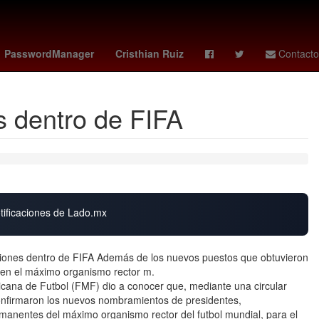
ng Kong
luis chaparro
jordan bos
PasswordManager
Cristhian Ruiz
Contacto
es dentro de FIFA
otificaciones de Lado.mx
siciones dentro de FIFA Además de los nuevos puestos que obtuvieron
s en el máximo organismo rector m.
cana de Futbol (FMF) dio a conocer que, mediante una circular
confirmaron los nuevos nombramientos de presidentes,
manentes del máximo organismo rector del futbol mundial, para el