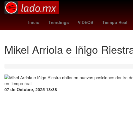
mavericks - thunder
marlins - padr
Inicio
Trendings
VIDEOS
Tiempo Real
Mikel Arriola e Iñigo Riest
07 de Octubre, 2025 13:38