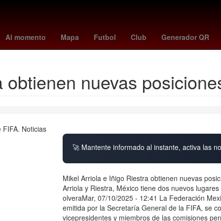
es
Hungría
Ezra Miller
cyclospora
Rosario
Venezolanos
Ho
Al momento
Mapa
Futbol
Club
Generador QR
ra obtienen nuevas posicion
🚀 Mantente informado al instante, activa las n
Mikel Arriola e Iñigo Riestra obtienen nuevas po
Arriola y Riestra, México tiene dos nuevos lugare
olveraMar, 07/10/2025 - 12:41 La Federación Mexi
emitida por la Secretaría General de la FIFA, se 
vicepresidentes y miembros de las comisiones per