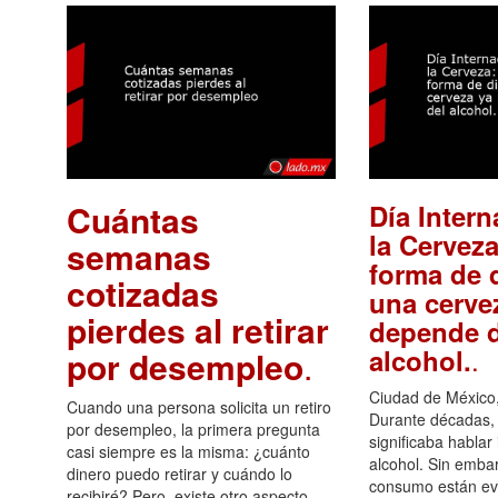
Cuántas
Día Intern
la Cerveza
semanas
forma de d
cotizadas
una cerve
pierdes al retirar
depende d
.
alcohol.
por desempleo
.
Ciudad de México,
Cuando una persona solicita un retiro
Durante décadas, 
por desempleo, la primera pregunta
significaba hablar
casi siempre es la misma: ¿cuánto
alcohol. Sin embar
dinero puedo retirar y cuándo lo
consumo están ev
recibiré? Pero, existe otro aspecto