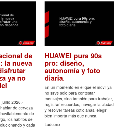
acional de
HUAWEI pura 90s
: la nueva
pro: diseño,
isfrutar
autonomía y foto
.
za ya no
diaria
el
En un momento en el que el móvil ya
no sirve solo para contestar
mensajes, sino también para trabajar,
 junio 2026.-
registrar recuerdos, navegar la ciudad
hablar de cerveza
y resolver tareas cotidianas, elegir
 inevitablemente de
bien importa más que nunca.
go, los hábitos de
Lado.mx
olucionando y cada