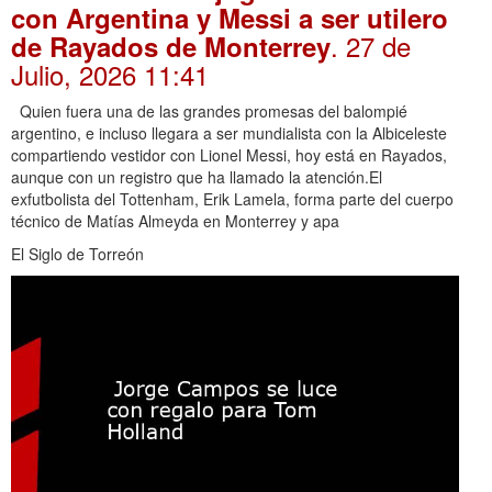
con Argentina y Messi a ser utilero
. 27 de
de Rayados de Monterrey
Julio, 2026 11:41
Quien fuera una de las grandes promesas del balompié
argentino, e incluso llegara a ser mundialista con la Albiceleste
compartiendo vestidor con Lionel Messi, hoy está en Rayados,
aunque con un registro que ha llamado la atención.El
exfutbolista del Tottenham, Erik Lamela, forma parte del cuerpo
técnico de Matías Almeyda en Monterrey y apa
El Siglo de Torreón