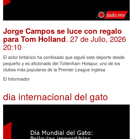
Jorge Campos se luce con regalo
. 27 de Julio, 2026
para Tom Holland
20:10
El actor británico ha confesado que siguió este deporte desde
pequeño y es aficionado del Tottenham Hotspur, uno de los
clubes más populares de la Premier League inglesa
El Informador
dia internacional del gato