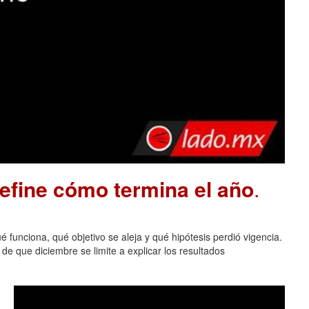
define cómo termina el año
.
 funciona, qué objetivo se aleja y qué hipótesis perdió vigencia.
de que diciembre se limite a explicar los resultados