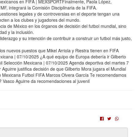
s mexicanos en FIFA | MEXSPORTFinalmente, Paola López,
MF, integrará la Comisión Disciplinaria de la FIFA.
uestiones legales y de controversias en el deporte tengan una
ecten a los clubes y jugadores del mundo.
ia de México en los órganos de decisión del futbol mundial, sino
ad y la inclusión.
erazgo y su intención de contribuir a construir un futbol más justo,
nuevos puestos que Mikel Arriola y Riestra tienen en FIFA
a | 07/10/2025 ¿A qué equipo de Europa debería ir Gilberto
l Selección Mexicana | 07/10/2025 Agenda deportiva del martes 7
Aguirre justifica decisión de que Gilberto Mora jugara el Mundial
ión Mexicana Futbol FIFA Marcos Olvera García Te recomendamos
? Vasco Aguirre da recomendaciones al juvenil