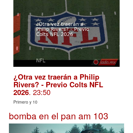
¿Otra vez traerán a Philip
Rivers? - Previo Colts NFL
. 23:50
2026
Primero y 10
bomba en el pan am 103