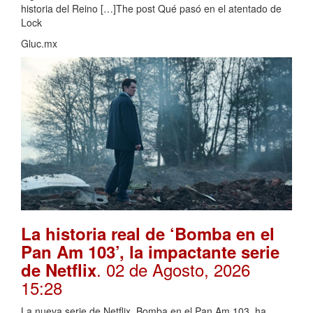
historia del Reino […]The post Qué pasó en el atentado de
Lock
Gluc.mx
La historia real de ‘Bomba en el
Pan Am 103’, la impactante serie
. 02 de Agosto, 2026
de Netflix
15:28
La nueva serie de Netflix, Bomba en el Pan Am 103, ha