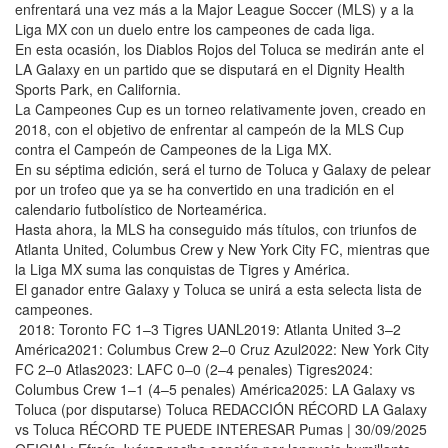
enfrentará una vez más a la Major League Soccer (MLS) y a la
Liga MX con un duelo entre los campeones de cada liga.
En esta ocasión, los Diablos Rojos del Toluca se medirán ante el
LA Galaxy en un partido que se disputará en el Dignity Health
Sports Park, en California.
La Campeones Cup es un torneo relativamente joven, creado en
2018, con el objetivo de enfrentar al campeón de la MLS Cup
contra el Campeón de Campeones de la Liga MX.
En su séptima edición, será el turno de Toluca y Galaxy de pelear
por un trofeo que ya se ha convertido en una tradición en el
calendario futbolístico de Norteamérica.
Hasta ahora, la MLS ha conseguido más títulos, con triunfos de
Atlanta United, Columbus Crew y New York City FC, mientras que
la Liga MX suma las conquistas de Tigres y América.
El ganador entre Galaxy y Toluca se unirá a esta selecta lista de
campeones.
2018: Toronto FC 1–3 Tigres UANL2019: Atlanta United 3–2
América2021: Columbus Crew 2–0 Cruz Azul2022: New York City
FC 2–0 Atlas2023: LAFC 0–0 (2–4 penales) Tigres2024:
Columbus Crew 1–1 (4–5 penales) América2025: LA Galaxy vs
Toluca (por disputarse) Toluca REDACCIÓN RÉCORD LA Galaxy
vs Toluca RÉCORD TE PUEDE INTERESAR Pumas | 30/09/2025