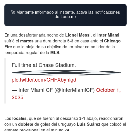
🚀 Mantente informado al instante, activa las notificaciones
de Lado.mx
En una desafortunada noche de
Lionel Messi
, el
Inter Miami
sufrió el
martes
una dura derrota
5-3
en casa ante el
Chicago
Fire
que lo aleja de su objetivo de terminar como líder de la
temporada regular de la
MLS
.
Full time at Chase Stadium.
pic.twitter.com/CHFXbyhigd
— Inter Miami CF (@InterMiamiCF)
October 1,
2025
Los
locales
, que se fueron al descanso
3-1
abajo, reaccionaron
con un
doblete
de goles del uruguayo
Luis Suárez
que colocó el
empate provisional en el minuto
74
.