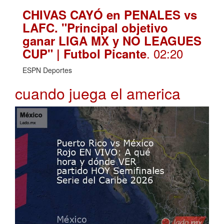
CHIVAS CAYÓ en PENALES vs
LAFC. "Principal objetivo
ganar LIGA MX y NO LEAGUES
. 02:20
CUP" | Futbol Picante
ESPN Deportes
cuando juega el america