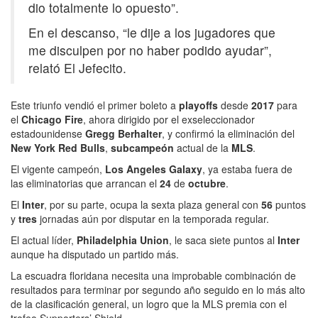
dio totalmente lo opuesto”.
En el descanso, “le dije a los jugadores que
me disculpen por no haber podido ayudar”,
relató El Jefecito.
Este triunfo vendió el primer boleto a
playoffs
desde
2017
para
el
Chicago Fire
, ahora dirigido por el exseleccionador
estadounidense
Gregg Berhalter
, y confirmó la eliminación del
New York Red Bulls
,
subcampeón
actual de la
MLS
.
El vigente campeón,
Los Angeles Galaxy
, ya estaba fuera de
las eliminatorias que arrancan el
24
de
octubre
.
El
Inter
, por su parte, ocupa la sexta plaza general con
56
puntos
y
tres
jornadas aún por disputar en la temporada regular.
El actual líder,
Philadelphia Union
, le saca siete puntos al
Inter
aunque ha disputado un partido más.
La escuadra floridana necesita una improbable combinación de
resultados para terminar por segundo año seguido en lo más alto
de la clasificación general, un logro que la MLS premia con el
trofeo Supporters’ Shield.