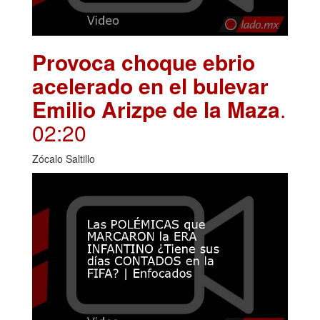
Provoca choque ebrio
acelerado en el bulevar
Emilio Arizpe de la Maza
.
02:20
Zócalo Saltillo