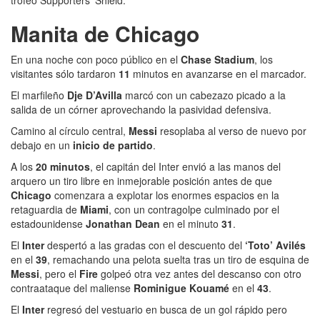
Manita de Chicago
En una noche con poco público en el
Chase Stadium
, los
visitantes sólo tardaron
11
minutos en avanzarse en el marcador.
El marfileño
Dje D’Avilla
marcó con un cabezazo picado a la
salida de un córner aprovechando la pasividad defensiva.
Camino al círculo central,
Messi
resoplaba al verso de nuevo por
debajo en un
inicio de partido
.
A los
20 minutos
, el capitán del Inter envió a las manos del
arquero un tiro libre en inmejorable posición antes de que
Chicago
comenzara a explotar los enormes espacios en la
retaguardia de
Miami
, con un contragolpe culminado por el
estadounidense
Jonathan Dean
en el minuto
31
.
El
Inter
despertó a las gradas con el descuento del
‘Toto’ Avilés
en el
39
, remachando una pelota suelta tras un tiro de esquina de
Messi
, pero el
Fire
golpeó otra vez antes del descanso con otro
contraataque del maliense
Rominigue Kouamé
en el
43
.
El
Inter
regresó del vestuario en busca de un gol rápido pero