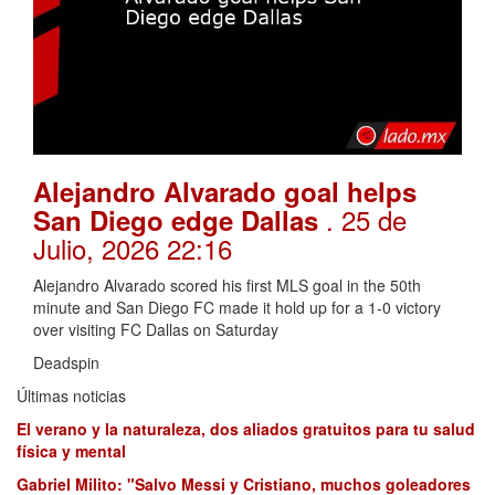
Alejandro Alvarado goal helps
. 25 de
San Diego edge Dallas
Julio, 2026 22:16
Alejandro Alvarado scored his first MLS goal in the 50th
minute and San Diego FC made it hold up for a 1-0 victory
over visiting FC Dallas on Saturday
Deadspin
Últimas noticias
El verano y la naturaleza, dos aliados gratuitos para tu salud
física y mental
Gabriel Milito: "Salvo Messi y Cristiano, muchos goleadores