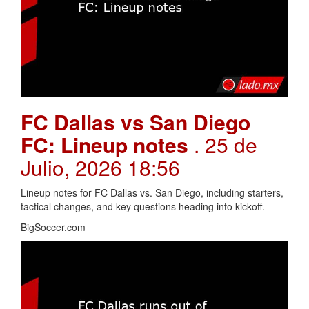
FC Dallas vs San Diego
FC: Lineup notes
. 25 de
Julio, 2026 18:56
Lineup notes for FC Dallas vs. San Diego, including starters,
tactical changes, and key questions heading into kickoff.
BigSoccer.com