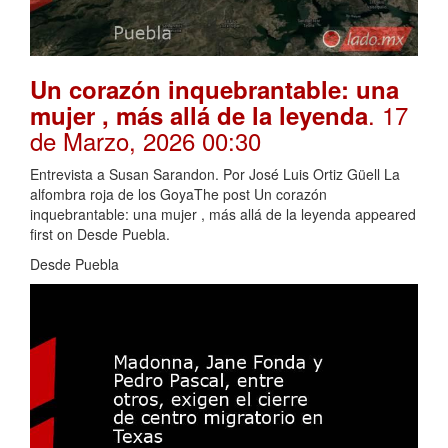
Un corazón inquebrantable: una
. 17
mujer , más allá de la leyenda
de Marzo, 2026 00:30
Entrevista a Susan Sarandon. Por José Luis Ortiz Güell La
alfombra roja de los GoyaThe post Un corazón
inquebrantable: una mujer , más allá de la leyenda appeared
first on Desde Puebla.
Desde Puebla