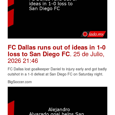
FC Dallas runs out of ideas in 1-0
. 25 de Julio,
loss to San Diego FC
2026 21:46
FC Dallas lost goalkeeper Daniel to injury early and got badly
outshot in a 1-0 defeat at San Diego FC on Saturday night.
BigSoccer.com