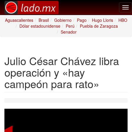
Tog
nav
Aguascalientes
Brasil
Gobierno
Pago
Hugo Lloris
HBO
Dólar estadounidense
Perú
Puebla de Zaragoza
Senador
Julio César Chávez libra
operación y «hay
campeón para rato»