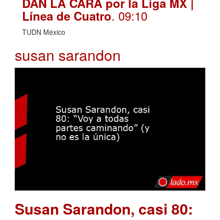
DAN LA CARA por la Liga MX |
. 09:10
Línea de Cuatro
TUDN México
susan sarandon
Susan Sarandon, casi 80: