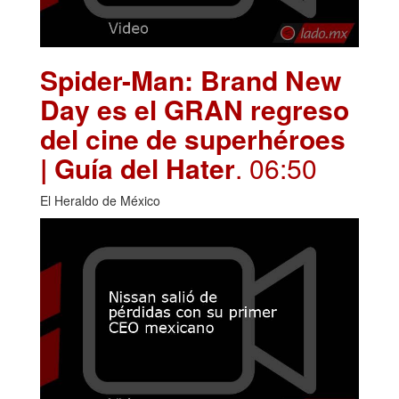
Spider-Man: Brand New
Day es el GRAN regreso
del cine de superhéroes
| Guía del Hater
. 06:50
El Heraldo de México