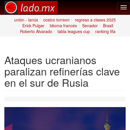
Tog
nav
unión - lanús
costco torreon
regreso a clases 2025
Erick Pulgar
Idioma francés
Senador
Brasil
Roberto Alvarado
tabla leagues cup
ranking fifa
Ataques ucranianos
paralizan refinerías clave
en el sur de Rusia