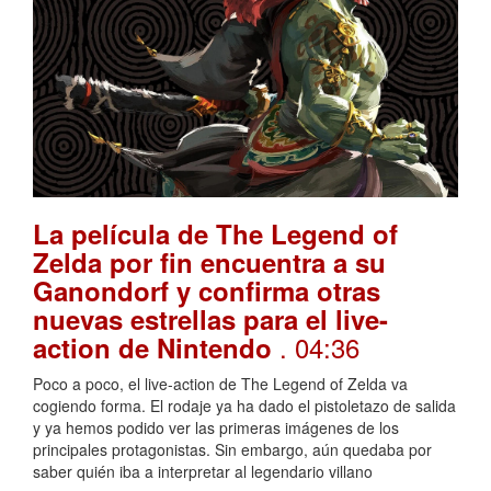
La película de The Legend of
Zelda por fin encuentra a su
Ganondorf y confirma otras
nuevas estrellas para el live-
. 04:36
action de Nintendo
Poco a poco, el live-action de The Legend of Zelda va
cogiendo forma. El rodaje ya ha dado el pistoletazo de salida
y ya hemos podido ver las primeras imágenes de los
principales protagonistas. Sin embargo, aún quedaba por
saber quién iba a interpretar al legendario villano