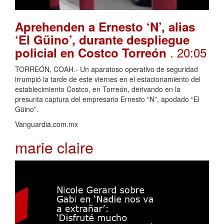
Aprehenden a Ernesto ‘N’, alias
‘El Güino’, durante despliegue
. 20:05
policial en Costco Torreón
TORREÓN, COAH.- Un aparatoso operativo de seguridad
irrumpió la tarde de este viernes en el estacionamiento del
establecimiento Costco, en Torreón, derivando en la
presunta captura del empresario Ernesto “N”, apodado “El
Güino”.
Vanguardia.com.mx
marie claire