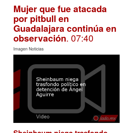
Mujer que fue atacada
por pitbull en
Guadalajara continúa en
observación
. 07:40
Imagen Noticias
Sheinbaum niega trasfondo